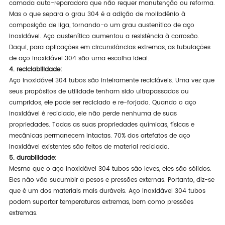
camada auto-reparadora que não requer manutenção ou reforma.
Mas o que separa o grau 304 é a adição de molibdênio à
composição de liga, tornando-o um grau austenítico de aço
inoxidável. Aço austenítico aumentou a resistência à corrosão.
Daqui, para aplicações em circunstâncias extremas, as tubulações
de aço inoxidável 304 são uma escolha ideal.
4. reciclabilidade:
Aço inoxidável 304 tubos são inteiramente recicláveis. Uma vez que
seus propósitos de utilidade tenham sido ultrapassados ou
cumpridos, ele pode ser reciclado e re-forjado. Quando o aço
inoxidável é reciclado, ele não perde nenhuma de suas
propriedades. Todas as suas propriedades químicas, físicas e
mecânicas permanecem intactas. 70% dos artefatos de aço
inoxidável existentes são feitos de material reciclado.
5. durabilidade:
Mesmo que o aço inoxidável 304 tubos são leves, eles são sólidos.
Eles não vão sucumbir a pesos e pressões externas. Portanto, diz-se
que é um dos materiais mais duráveis. Aço inoxidável 304 tubos
podem suportar temperaturas extremas, bem como pressões
extremas.