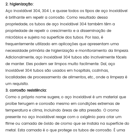
2. higienização:
Aço inoxidável 304, 304 l, e quase todos os tipos de aço inoxidável
é brilhante em repelir a corrosão. Como resultado dessa
propriedade, os tubos de aço inoxidável 304 também têm a
propriedade de repelir o crescimento e a disseminação de
micróbios e sujeira na superfície dos tubos. Por isso, é
frequentemente utilizado em aplicações que apresentam uma
necessidade primária de higienização e monitoramento da limpeza.
Adicionalmente, aço inoxidável 304 tubos são incrivelmente fáceis
de manter. Eles podem ser limpos muito facilmente. Daí, aço
inoxidável 304 tubos são usados em hospitais, cozinhas,
localidades de processamento de alimentos, etc., onde a limpeza é
um requisito.
3. corrosão resistência:
Como o próprio nome sugere, o aço inoxidável é um material que
proíbe ferrugem e corrosão mesmo em condições extremas de
temperatura e clima, incluindo áreas de alta pressão. O cromo
presente no aço inoxidável reage com o oxigênio para criar um
filme ou camada de óxido de cromo que se instala na superfície do
metal. Esta camada é o que protege os tubos de corrosão. É uma