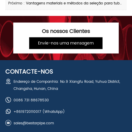
Próximo :
Vantagens materiais e métodos da seleção para tubulações industriais do aço carbono
Os nossos Clientes
Envie-nos uma mensagem
CONTACTE-NOS
Endereço de Companhia: No.9 Xiangfu Road, Yuhua District,
Changsha, Hunan, China
0086 731 88678530
+8619720110017
(WhatsApp)
sales@bestarpipe.com