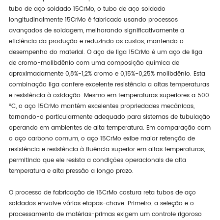
tubo de aço soldado 15CrMo, o tubo de aço soldado
longitudinalmente 15CrMo é fabricado usando processos
avançados de soldagem, melhorando significativamente a
eficiência da produção e reduzindo os custos, mantendo o
desempenho do material. O aço de liga 15CrMo é um aço de liga
de cromo-molibdênio com uma composição química de
aproximadamente 0,8%-1,2% cromo e 0,15%-0,25% molibdênio. Esta
combinação liga confere excelente resistência a altas temperaturas
e resistência à oxidação. Mesmo em temperaturas superiores a 500
°C, o aço 15CrMo mantém excelentes propriedades mecânicas,
tornando-o particularmente adequado para sistemas de tubulação
operando em ambientes de alta temperatura. Em comparação com
o aço carbono comum, o aço 15CrMo exibe maior retenção de
resistência e resistência à fluência superior em altas temperaturas,
permitindo que ele resista a condições operacionais de alta
temperatura e alta pressão a longo prazo.
O processo de fabricação de 15CrMo costura reta tubos de aço
soldados envolve várias etapas-chave. Primeiro, a seleção e o
processamento de matérias-primas exigem um controle rigoroso