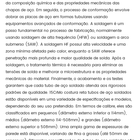
da composição química e das propriedades mecânicas das
chapas de aço. Em seguida, o processo de conformação envolve
dobrar as placas de aço em formas tubulares usando
equipamentos avançados de conformação. A soldagem é um
passo fundamental no processo de fabricação, normalmente
usando soldagem de alta frequência (HFW) ou soldagem a arco
submerso (SAW). A soldagem HF possui alta velocidade e uma
zona mínima afetada pelo calor, enquanto a SAW oferece
penetração mais profunda e maior qualidade de solda. Após a
soldagem, o tratamento térmico é necessário para eliminar as
tensões de solda e melhorar a microestrutura e as propriedades
mecânicas do material. Finalmente, o acabamento e os testes
garantem que cada tubo de aço soldado atenda aos rigorosos
padrões de qualidade. 15CrMo costura reta tubos de aço soldados
estão disponíveis em uma variedade de especificações e modelos,
dependendo do seu uso pretendido. Em termos de calibre, eles são
classificados em pequenos (diâmetro externo inferior a 114mm),
médios (diâmetro externo 114-508mm) e grandes (diâmetro
externo superior a 508mm). Uma ampla gama de espessuras de
parede está disponível, variando de fina a grossa (até 50mm de