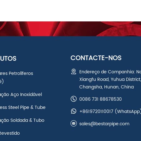
CONTACTE-NOS
UTOS
Endereço de Companhia: N
res Petrolíferos
Xiangfu Road, Yuhua District
G)
Changsha, Hunan, China
ação Aço Inoxidável
0086 731 88678530
ss Steel Pipe & Tube
+8619720110017
(WhatsApp
ação Soldada & Tubo
sales@bestarpipe.com
Revestido