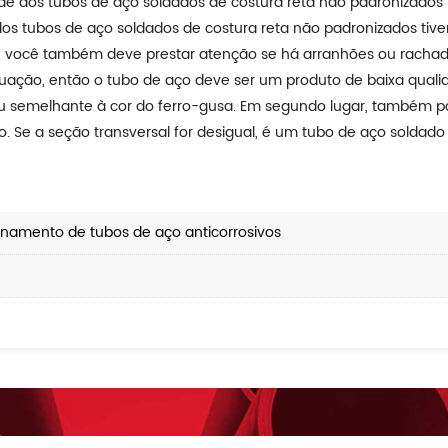
dade dos tubos de aço soldados de costura reta não padronizados
dos tubos de aço soldados de costura reta não padronizados tiver
, você também deve prestar atenção se há arranhões ou rachadu
ituação, então o tubo de aço deve ser um produto de baixa qualid
a ou semelhante à cor do ferro-gusa. Em segundo lugar, também 
. Se a seção transversal for desigual, é um tubo de aço soldado
namento de tubos de aço anticorrosivos