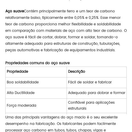
Aço suave
Contém principalmente ferro e um teor de carbono
relativamente baixo, tipicamente entre 0,05% e 0,25%. Esse menor
teor de carbono proporciona melhor flexibilidade e soldabilidade
em comparação com materiais de aço com alto teor de carbono. O
aço suave é fácil de cortar, dobrar, formar e soldar, tornando-o
altamente adequado para estruturas de construção, tubulações,
peças automotivas e fabricação de equipamentos industriais.
Propriedades comuns do aço suave
Propriedade
Descrição
Boa soldabilidade
Fácil de soldar e fabricar
Alta Ductilidade
Adequado para dobrar e formar
Confiável para aplicações
Força moderada
estruturais
Uma das principais vantagens do aço macio é o seu excelente
Custo-Efetivo
Solução material econômica
desempenho na fabricação. Os fabricantes podem facilmente
Usinabilidade
Fácil de processar e fabricar
processar aço carbono em tubos, tubos, chapas, vigas e