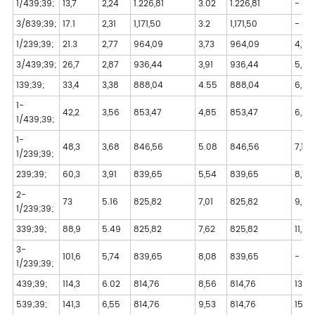
1/439;39;
13,7
2,24
1.226,81
3.02
1.226,81
-
3/839;39;
17.1
2,31
1,171,50
3.2
1,171,50
-
1/239;39;
21.3
2,77
964,09
3,73
964,09
4,78
3/439;39;
26,7
2,87
936,44
3,91
936,44
5,56
139;39;
33,4
3,38
888,04
4.55
888,04
6,35
1-
42,2
3,56
853,47
4,85
853,47
6,35
1/439;39;
1-
48,3
3,68
846,56
5.08
846,56
7,14
1/239;39;
239;39;
60,3
3,91
839,65
5,54
839,65
8,74
2-
73
5.16
825,82
7,01
825,82
9,53
1/239;39;
339;39;
88,9
5.49
825,82
7,62
825,82
11,13
3-
101,6
5,74
839,65
8,08
839,65
-
1/239;39;
439;39;
114,3
6.02
814,76
8,56
814,76
13,49
539;39;
141,3
6,55
814,76
9,53
814,76
15,8