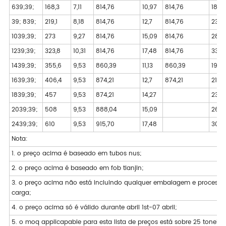
639;39;
168,3
7,11
814,76
10,97
814,76
18,26
39; 839;
219,1
8,18
814,76
12,7
814,76
23,01
1039;39;
273
9,27
814,76
15,09
814,76
28,5
1239;39;
323,8
10,31
814,76
17,48
814,76
33,3
1439;39;
355,6
9,53
860,39
11,13
860,39
19,0
1639;39;
406,4
9,53
874,21
12,7
874,21
21,44
1839;39;
457
9,53
874,21
14,27
23,8
2039;39;
508
9,53
888,04
15,09
26,19
2439;39;
610
9,53
915,70
17,48
30,9
Nota:
1. o preço acima é baseado em tubos nus;
2. o preço acima é baseado em fob tianjin;
3. o preço acima não está incluindo qualquer embalagem e processa
carga;
4. o preço acima só é válido durante abril 1st-07 abril;
5. o moq applicapable para esta lista de preços está sobre 25 tonelad