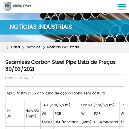
NOTÍCIAS INDUSTRIAIS
Casa
Notícias
Notícias Industriais
Seamless Carbon Steel Pipe Lista de Preços
30/03/2021
Data:2021-04-11
Api 5l/astm a106 gr.b, tubo de aço carbono sem costura
E40 (6m/5,8 m)
Sch80 (6m/5,8 m)
EZD 
公
Hotel
Od
Wt
FOB
Wt
FOB
Wt
Dn
(mm)
(Mm)
USD/tonelada
(Mm)
USD/tonelada
(Mm