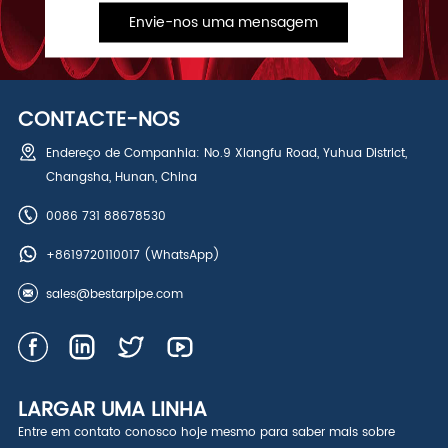
Envie-nos uma mensagem
CONTACTE-NOS
Endereço de Companhia: No.9 Xiangfu Road, Yuhua District,
Changsha, Hunan, China
0086 731 88678530
+8619720110017
(WhatsApp)
sales@bestarpipe.com
LARGAR UMA LINHA
Entre em contato conosco hoje mesmo para saber mais sobre