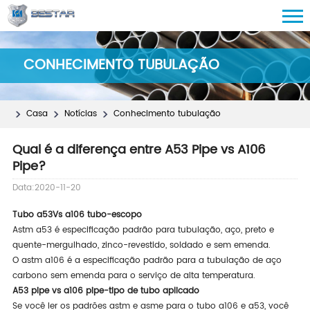
CONHECIMENTO TUBULAÇÃO
Casa
Notícias
Conhecimento tubulação
Qual é a diferença entre A53 Pipe vs A106
Pipe?
Data:2020-11-20
Tubo a53
Vs a106 tubo-escopo
Astm a53 é especificação padrão para tubulação, aço, preto e
quente-mergulhado, zinco-revestido, soldado e sem emenda.
O astm a106 é a especificação padrão para a tubulação de aço
carbono sem emenda para o serviço de alta temperatura.
A53 pipe vs a106 pipe-tipo de tubo aplicado
Se você ler os padrões astm e asme para o tubo a106 e a53, você