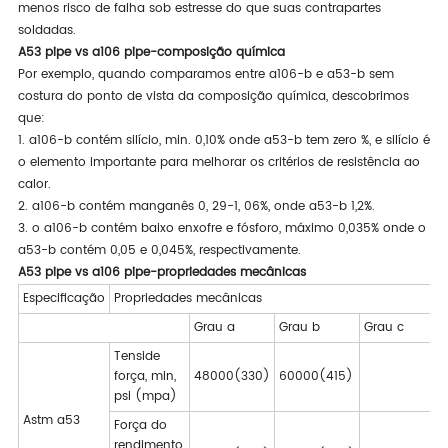
menos risco de falha sob estresse do que suas contrapartes
soldadas.
A53 pipe vs a106 pipe-composição química
Por exemplo, quando comparamos entre a106-b e a53-b sem
costura do ponto de vista da composição química, descobrimos
que:
1. a106-b contém silício, min. 0,10% onde a53-b tem zero %, e silício é
o elemento importante para melhorar os critérios de resistência ao
calor.
2. a106-b contém manganês 0, 29-1, 06%, onde a53-b 1,2%.
3. o a106-b contém baixo enxofre e fósforo, máximo 0,035% onde o
a53-b contém 0,05 e 0,045%, respectivamente.
A53 pipe vs a106 pipe-propriedades mecânicas
Especificação
Propriedades mecânicas
Grau a
Grau b
Grau c
Tenside
força, min,
48000(330)
60000(415)
psi (mpa)
Astm a53
Força do
rendimento,