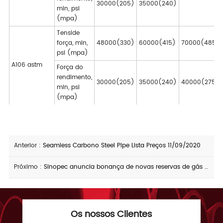
30000(205)
35000(240)
min, psi
(mpa)
Tenside
força, min,
48000(330)
60000(415)
70000(485)
psi (mpa)
A106 astm
Força do
rendimento,
30000(205)
35000(240)
40000(275)
min, psi
(mpa)
Anterior :
Seamless Carbono Steel Pipe Lista Preços 11/09/2020
Próximo :
Sinopec anuncia bonança de novas reservas de gás natural em Sichuan
Os nossos Clientes