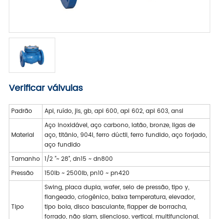
Verificar válvulas
Padrão
Api, ruído, jis, gb, api 600, api 602, api 603, ansi
Aço inoxidável, aço carbono, latão, bronze, ligas de
Material
aço, titânio, 904l, ferro dúctil, ferro fundido, aço forjado,
aço fundido
Tamanho
1/2 ”~ 28", dn15 ~ dn800
Pressão
150lb ~ 2500lb, pn10 ~ pn420
Swing, placa dupla, wafer, selo de pressão, tipo y,
flangeado, criogênico, baixa temperatura, elevador,
Tipo
tipo bola, disco basculante, flapper de borracha,
forrado, não slam, silencioso, vertical, multifuncional,