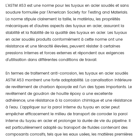
L'ASTM A53 est une norme pour les tuyaux en acier soudés et sans
soudure formulée par l'American Society for Testing and Materials.
La norme stipule clairement la taille, le matériau, les propriétés
mécaniques et d'autres aspects des tuyaux en acier, assurant la
stabilité et la fiabilité de la qualité des tuyaux en acier. Les tuyaux
en acier soudés produits conformément à cette norme ont une
résistance et une ténacité élevées, peuvent résister à certaines
pressions internes et forces externes et répondent aux exigences
d'utilisation dans différentes conditions de travail.
En termes de traitement anti-corrosion, les tuyaux en acier soudés
ASTM A53 montrent une forte adaptabilité. La canalisation intérieure
de revêtement de charbon époxyde est l'un des types importants. Le
revêtement de goudron de houille époxy a une excellente
adhérence, une résistance à la corrosion chimique et une résistance
à l'eau. L'appliquer sur la paroi interne du tuyau en acier peut
empêcher efficacement le milieu de transport de corroder la paroi
interne du tuyau en acier et prolonger la durée de vie du pipeline. Il
est particulièrement adapté au transport de fluides contenant des
composants corrosifs, tels que les eaux usées, les matières premières