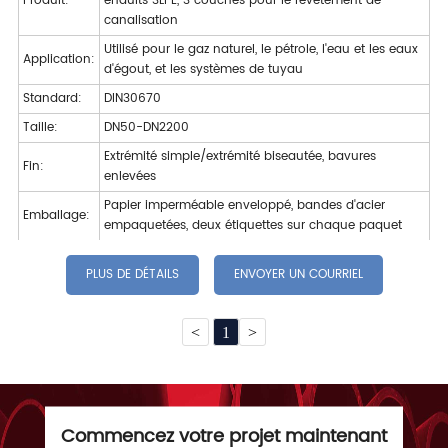
Produit:
enduits 3LPE
, 3 couches pour le revêtement de
canalisation
Utilisé pour le gaz naturel, le pétrole, l'eau et les eaux
Application:
d'égout, et les systèmes de tuyau
Standard:
DIN30670
Taille:
DN50-DN2200
Extrémité simple/extrémité biseautée, bavures
Fin:
enlevées
Papier imperméable enveloppé, bandes d'acier
Emballage:
empaquetées, deux étiquettes sur chaque paquet
PLUS DE DÉTAILS
ENVOYER UN COURRIEL
<
1
>
Commencez votre projet maintenant