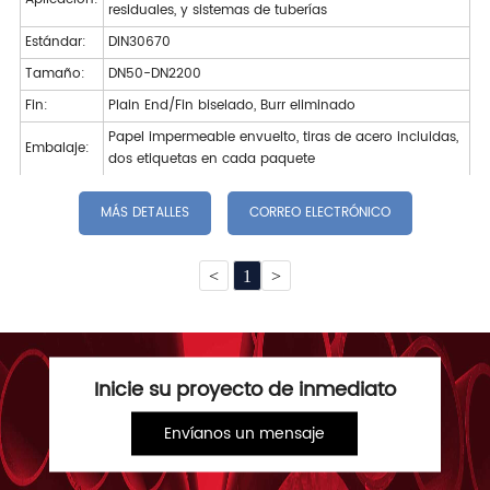
residuales, y sistemas de tuberías
Estándar:
DIN30670
Tamaño:
DN50-DN2200
Fin:
Plain End/Fin biselado, Burr eliminado
Papel impermeable envuelto, tiras de acero incluidas,
Embalaje:
dos etiquetas en cada paquete
MÁS DETALLES
CORREO ELECTRÓNICO
<
1
>
Inicie su proyecto de inmediato
Envíanos un mensaje