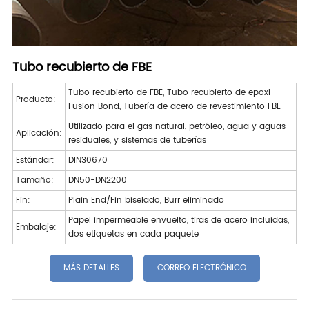
Tubo recubierto de FBE
Tubo recubierto de FBE, Tubo recubierto de epoxi
Producto:
Fusion Bond, Tubería de acero de revestimiento FBE
Utilizado para el gas natural, petróleo, agua y aguas
Aplicación:
residuales, y sistemas de tuberías
Estándar:
DIN30670
Tamaño:
DN50-DN2200
Fin:
Plain End/Fin biselado, Burr eliminado
Papel impermeable envuelto, tiras de acero incluidas,
Embalaje:
dos etiquetas en cada paquete
MÁS DETALLES
CORREO ELECTRÓNICO