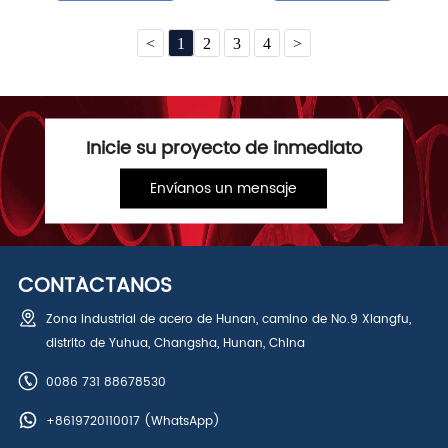
<
1
2
3
4
>
Inicie su proyecto de inmediato
Envíanos un mensaje
CONTÁCTANOS
Zona industrial de acero de Hunan, camino de No.9 Xiangfu,
distrito de Yuhua, Changsha, Hunan, China
0086 731 88678530
+8619720110017
(WhatsApp)