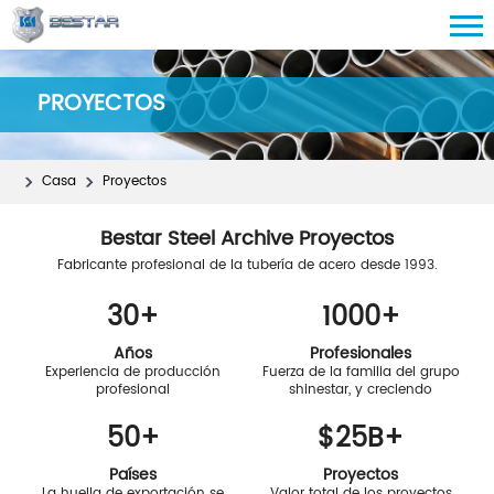
PROYECTOS
Casa
Proyectos
Bestar Steel Archive Proyectos
Fabricante profesional de la tubería de acero desde 1993.
30
+
1000
+
Años
Profesionales
Experiencia de producción
Fuerza de la familia del grupo
profesional
shinestar, y creciendo
50
+
$
25
B+
Países
Proyectos
La huella de exportación se
Valor total de los proyectos