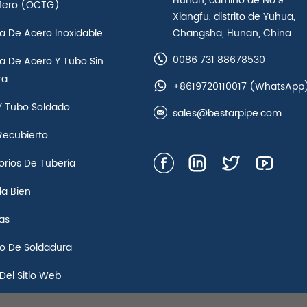
Hunan, camino de No.9
ífero (OCTG)
Xiangfu, distrito de Yuhua,
a De Acero Inoxidable
Changsha, Hunan, China
0086 731 88678530
a De Acero Y Tubo Sin
ra
+8619720110017
(WhatsApp
Y Tubo Soldado
sales@bestarpipe.com
Recubierto
rios De Tubería
la Bien
as
jo De Soldadura
Del Sitio Web