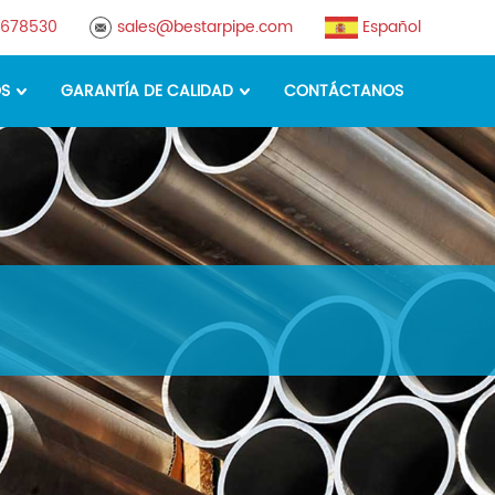
8678530
sales@bestarpipe.com
Español
OS
GARANTÍA DE CALIDAD
CONTÁCTANOS