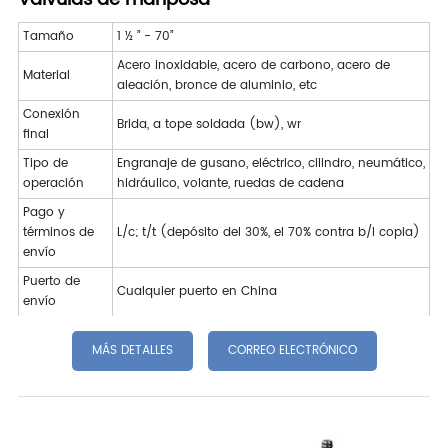
Tamaño
1 ½ ” - 70”
Acero inoxidable, acero de carbono, acero de
Material
aleación, bronce de aluminio, etc
Conexión
Brida, a tope soldada (bw), wr
final
Tipo de
Engranaje de gusano, eléctrico, cilindro, neumático,
operación
hidráulico, volante, ruedas de cadena
Pago y
términos de
L/c; t/t (depósito del 30%, el 70% contra b/l copia)
envío
Puerto de
Cualquier puerto en China
envío
MÁS DETALLES
CORREO ELECTRÓNICO