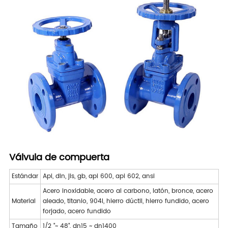
Válvula de compuerta
Estándar
Api, din, jis, gb, api 600, api 602, ansi
Acero inoxidable, acero al carbono, latón, bronce, acero
Material
aleado, titanio, 904l, hierro dúctil, hierro fundido, acero
forjado, acero fundido
Tamaño
1/2 "~ 48", dn15 ~ dn1400