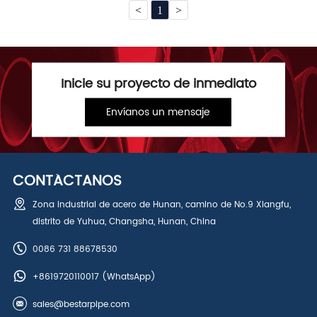
<
1
>
Inicie su proyecto de inmediato
Envíanos un mensaje
CONTÁCTANOS
Zona industrial de acero de Hunan, camino de No.9 Xiangfu,
distrito de Yuhua, Changsha, Hunan, China
0086 731 88678530
+8619720110017
(WhatsApp)
sales@bestarpipe.com