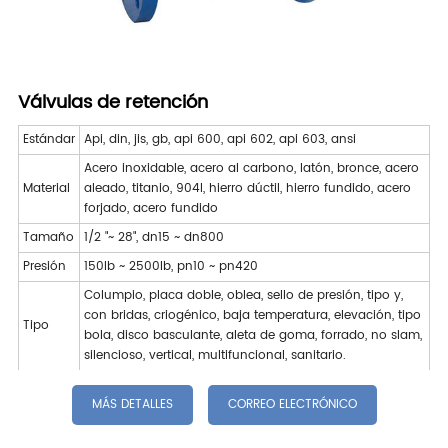
Válvulas de retención
Estándar
Api, din, jis, gb, api 600, api 602, api 603, ansi
Acero inoxidable, acero al carbono, latón, bronce, acero
Material
aleado, titanio, 904l, hierro dúctil, hierro fundido, acero
forjado, acero fundido
Tamaño
1/2 "~ 28", dn15 ~ dn800
Presión
150lb ~ 2500lb, pn10 ~ pn420
Columpio, placa doble, oblea, sello de presión, tipo y,
con bridas, criogénico, baja temperatura, elevación, tipo
Tipo
bola, disco basculante, aleta de goma, forrado, no slam,
silencioso, vertical, multifuncional, sanitario.
MÁS DETALLES
CORREO ELECTRÓNICO