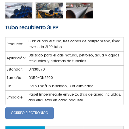
Tubo recubierto 3LPP
3LPP cubrió el tubo, tres capas de polipropileno, línea
Producto:
revestida 3LPP tubo
Utilizado para el gas natural, petróleo, agua y aguas
Aplicación:
residuales, y sistemas de tuberías
Estándar:
DIN30678
Tamaño:
DN50-DN2200
Fin:
Plain End/Fin biselado, Burr eliminado
Papel impermeable envuelto, tiras de acero incluidas,
Embalaje:
dos etiquetas en cada paquete
CORREO ELECTRÓNICO