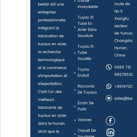
D'acier
route de
bestar est une
Inoxydable
No.9
entreprise
Tuyau Et
Xiangfu,
professionnelle
Tube En
secteur
intégrant la
Acier Sans
de Yuhua,
Soudure
fabrication de
Changsha,
tuyaux en acier,
Tuyau Et
Hunan,
la recherche
Tube
Chine
Soudés
technologique
0086 731
et le commerce
Tuyau
88678530
Enduit
d'importation et
d'exportation.
Raccords
+8619720110
C'est l'un des
De Tuyaux
sales@best
meilleurs
Écran De
fabricants de
Puits
tuyaux en acier
Vannes
dans le hunan
Travail De
ainsi que le
Soudage