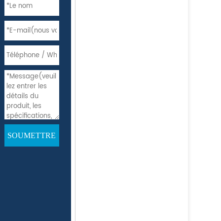
017
(WhatsApp)
arpipe.com