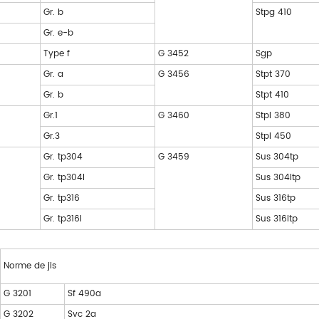
Gr. b
Stpg 410
Gr. e-b
Type f
G 3452
Sgp
Gr. a
G 3456
Stpt 370
Gr. b
Stpt 410
Gr.1
G 3460
Stpl 380
Gr.3
Stpl 450
Gr. tp304
G 3459
Sus 304tp
Gr. tp304l
Sus 304ltp
Gr. tp316
Sus 316tp
Gr. tp316l
Sus 316ltp
Norme de jis
G 3201
Sf 490a
G 3202
Svc 2a