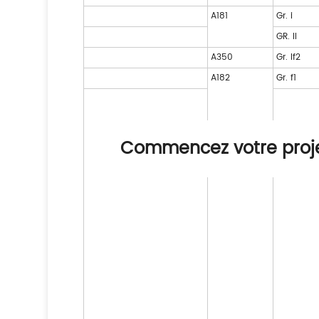
A181
Gr. i
GR. II
A350
Gr. lf2
A182
Gr. f1
Commencez votre proj