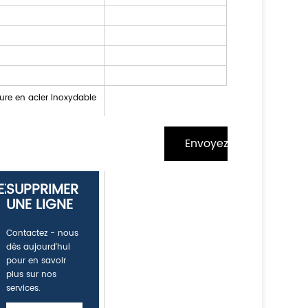
ure en acier inoxydable
Envoyez - nous un me
EZ
SUPPRIMER
UNE LIGNE
Contactez - nous
dès aujourd'hui
pour en savoir
plus sur nos
services.