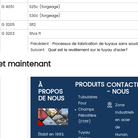
G 4051
S25c (forgeage)
S30c (forgeage)
G 3205
Sfl2
G 3203
Sfva f1
Précédent :
Processus de fabrication de tuyaux sans soud
Suivant :
Quel est le revêtement sur le tuyau d'acier?
et maintenant
PRODUITS
À
CONTACT
PROPOS
- NOUS
DE NOUS
Tubulaires
Pour
Zone
Champs
industrielle
Pétrolifère
en acier
(FTPP)
de
Tuyau
Établi en 1993,
Hunan,