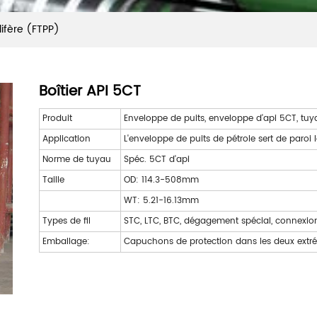
ifère (FTPP)
Boîtier API 5CT
Produit
Enveloppe de puits, enveloppe d'api 5CT, tu
Application
L'enveloppe de puits de pétrole sert de paroi l
Norme de tuyau
Spéc. 5CT d'api
Taille
OD: 114.3-508mm
WT: 5.21-16.13mm
Types de fil
STC, LTC, BTC, dégagement spécial, connexi
Emballage:
Capuchons de protection dans les deux extré