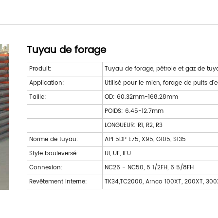
Tuyau de forage
Produit:
Tuyau de forage, pétrole et gaz de tuy
Application:
Utilisé pour le mien, forage de puits d
Taille:
OD: 60.32mm-168.28mm
POIDS: 6.45-12.7mm
LONGUEUR: R1, R2, R3
Norme de tuyau:
API 5DP E75, X95, G105, S135
Style bouleversé:
UI, UE, IEU
Connexion:
NC26 - NC50, 5 1/2FH, 6 5/8FH
Revêtement interne:
TK34,TC2000, Arnco 100XT, 200XT, 300