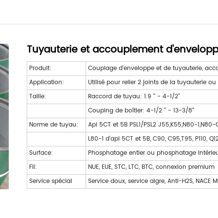
Tuyauterie et accouplement d'envelop
Produit:
Couplage d'enveloppe et de tuyauterie, ac
Application:
Utilisé pour relier 2 joints de la tuyauterie o
Taille:
Raccord de tuyau: 1.9 '' - 4-1/2''
Couping de boîtier: 4-1/2 '' - 13-3/8''
Norme de tuyau:
Api 5CT et 5B PSL1/PSL2 J55,K55,N80-1,N80-Q
L80-1 d'api 5CT et 5B, C90, C95,T95, P110, Q1
Surface:
Phosphatage entier ou phosphatage intérieur
Fil:
NUE, EUE, STC, LTC, BTC, connexion premium
Service spécial
Service doux, service aigre, Anti-H2S, NACE 