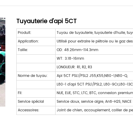
Tuyauterie d'api 5CT
Produit:
Tuyau de tuyauterie, tuyauterie d'huile, tuy
Application:
Utilisé pour extraire le pétrole ou le gaz des
Taille:
OD: 48.26mm-114.3mm
WT: 3.18-16mm
LONGUEUR: R1, R2, R3
Norme de tuyau:
Api 5CT PSL1/PSL2 J55,K55,N80-1,N80-Q,
L80-1 d'api 5CT PSL1/PSL2, L80-9Cr,L80-13Cr
Fil:
NUE, EUE, STC, LTC, BTC, connexion premiu
Service spécial
Service doux, service aigre, Anti-H2S, NAC
Accessoires:
Joint de chien, accouplement, collier de pe