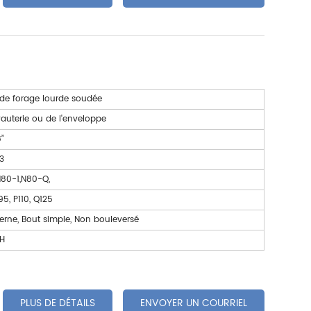
 de forage lourde soudée
tuyauterie ou de l'enveloppe
”
3
N80-1,N80-Q,
5, P110, Q125
terne, Bout simple, Non bouleversé
H
PLUS DE DÉTAILS
ENVOYER UN COURRIEL