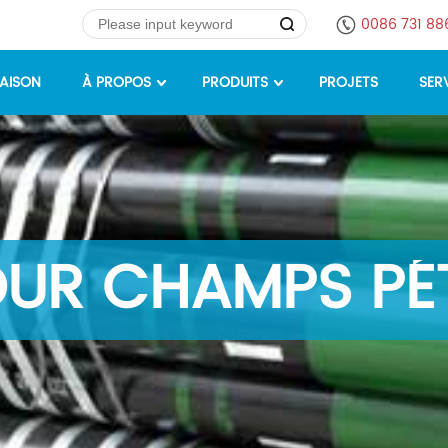
0086 731 8
AISON
À PROPOS
PRODUITS
PROJETS
SER
OUR CHAMPS PÉ