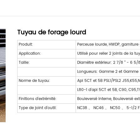
Tuyau de forage lourd
Produit:
Perceuse lourde, HWDP, garniture
Application:
Utilisé pour relier 2 joints de la 
Taille:
Diamètre extérieur: 2 7/8 ” - 6 5/8
Longueurs: Gamme 2 et Gamme 
Norme de tuyau:
Api 5CT et 5B PSL1/PSL2 J55,K55,
L80-1 d'api 5CT et 5B, C90, C95,T9
Finitions d'extrémité:
Bouleversé interne, Bouleversé ex
Type de joint d'outil:
NC38 、 NC46 、 NC50 、 5-1/2 F