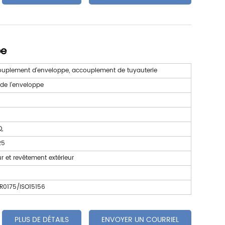
pe
couplement d'enveloppe, accouplement de tuyauterie
u de l'enveloppe
,
25
 et revêtement extérieur
MR0175/ISO15156
PLUS DE DÉTAILS
ENVOYER UN COURRIEL