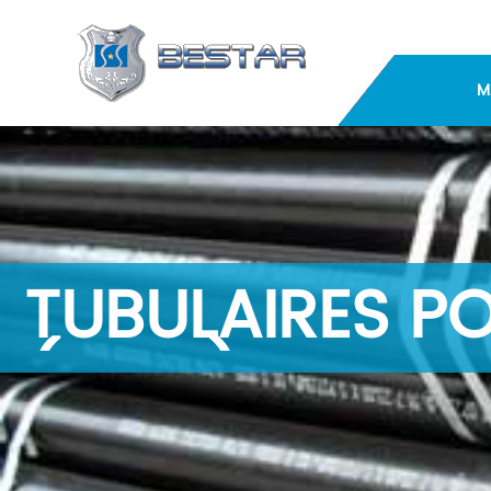
M
TUBULAIRES P
(FTPP)