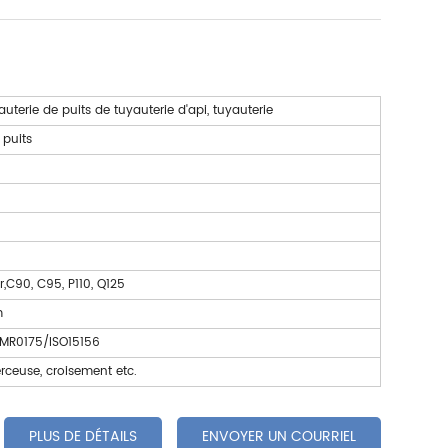
auterie de puits de tuyauterie d'api, tuyauterie
 puits
,C90, C95, P110, Q125
m
E MR0175/ISO15156
rceuse, croisement etc.
PLUS DE DÉTAILS
ENVOYER UN COURRIEL