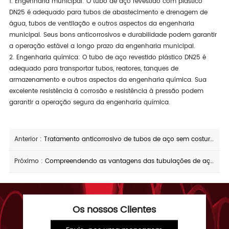
1. Engenharia municipal: O tubo de aço revestido com plástico
DN25 é adequado para tubos de abastecimento e drenagem de
água, tubos de ventilação e outros aspectos da engenharia
municipal. Seus bons anticorrosivos e durabilidade podem garantir
a operação estável a longo prazo da engenharia municipal.
2. Engenharia química: O tubo de aço revestido plástico DN25 é
adequado para transportar tubos, reatores, tanques de
armazenamento e outros aspectos da engenharia química. Sua
excelente resistência à corrosão e resistência à pressão podem
garantir a operação segura da engenharia química.
Anterior :
Tratamento anticorrosivo de tubos de aço sem costura comumente usados em projetos industriais
Próximo :
Compreendendo as vantagens das tubulações de aço plástico-revestidas internas e externas do grande diâmetro das características materiais aos campos da aplicação
Os nossos Clientes