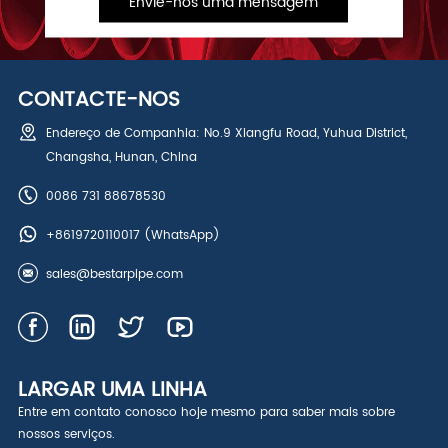
Envie-nos uma mensagem
CONTACTE-NOS
Endereço de Companhia: No.9 Xiangfu Road, Yuhua District,
Changsha, Hunan, China
0086 731 88678530
+8619720110017
(WhatsApp)
sales@bestarpipe.com
LARGAR UMA LINHA
Entre em contato conosco hoje mesmo para saber mais sobre
nossos serviços.