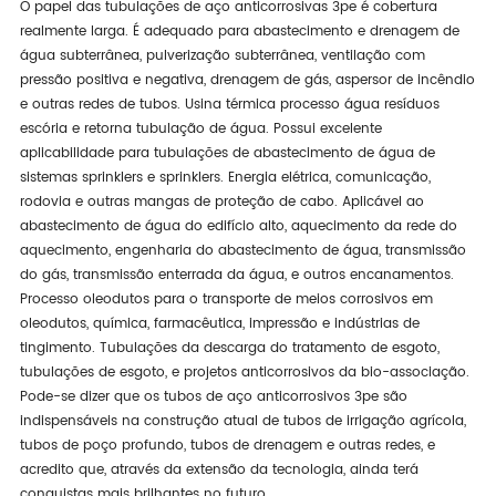
O papel das tubulações de aço anticorrosivas 3pe é cobertura
realmente larga. É adequado para abastecimento e drenagem de
água subterrânea, pulverização subterrânea, ventilação com
pressão positiva e negativa, drenagem de gás, aspersor de incêndio
e outras redes de tubos. Usina térmica processo água resíduos
escória e retorna tubulação de água. Possui excelente
aplicabilidade para tubulações de abastecimento de água de
sistemas sprinklers e sprinklers. Energia elétrica, comunicação,
rodovia e outras mangas de proteção de cabo. Aplicável ao
abastecimento de água do edifício alto, aquecimento da rede do
aquecimento, engenharia do abastecimento de água, transmissão
do gás, transmissão enterrada da água, e outros encanamentos.
Processo oleodutos para o transporte de meios corrosivos em
oleodutos, química, farmacêutica, impressão e indústrias de
tingimento. Tubulações da descarga do tratamento de esgoto,
tubulações de esgoto, e projetos anticorrosivos da bio-associação.
Pode-se dizer que os tubos de aço anticorrosivos 3pe são
indispensáveis na construção atual de tubos de irrigação agrícola,
tubos de poço profundo, tubos de drenagem e outras redes, e
acredito que, através da extensão da tecnologia, ainda terá
conquistas mais brilhantes no futuro.