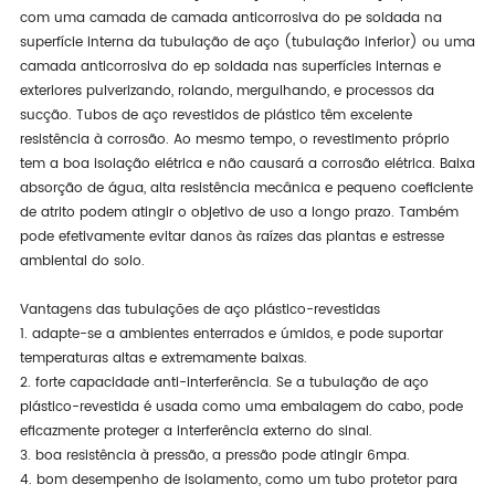
com uma camada de camada anticorrosiva do pe soldada na
superfície interna da tubulação de aço (tubulação inferior) ou uma
camada anticorrosiva do ep soldada nas superfícies internas e
exteriores pulverizando, rolando, mergulhando, e processos da
sucção. Tubos de aço revestidos de plástico têm excelente
resistência à corrosão. Ao mesmo tempo, o revestimento próprio
tem a boa isolação elétrica e não causará a corrosão elétrica. Baixa
absorção de água, alta resistência mecânica e pequeno coeficiente
de atrito podem atingir o objetivo de uso a longo prazo. Também
pode efetivamente evitar danos às raízes das plantas e estresse
ambiental do solo.
Vantagens das tubulações de aço plástico-revestidas
1. adapte-se a ambientes enterrados e úmidos, e pode suportar
temperaturas altas e extremamente baixas.
2. forte capacidade anti-interferência. Se a tubulação de aço
plástico-revestida é usada como uma embalagem do cabo, pode
eficazmente proteger a interferência externo do sinal.
3. boa resistência à pressão, a pressão pode atingir 6mpa.
4. bom desempenho de isolamento, como um tubo protetor para