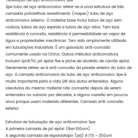
Tubulação de aço anticorrosiva 3pe
3pe tubo de aço anticorrosivo refere-se a uma estrutura de três
camadas poliolefinas revestimento (mapec) tubo de aço
anticorrosivo externo. O material base inclui tubos de aço sem
costura, tubos de aço espirais e tubos de aço retos. Tem boa
resistência à corrosão, resistência à permeabilidade ao vapor de
água e propriedades mecânicas. Tem sido amplamente utilizado
em tubulações industriais. É um gasoduto anti-corrosão
comumente usado na China. Outros métodos anticorrosivos
incluem ipn8710, pó epóxi fbe e piche de alcatrão de carvão epóxi.
Geralmente refere-se à anti-corrosão da parede exterior do tubo de
aço. A camada anticorrosiva do tubo de aço anticorrosivo 3pe é
muito importante para a vida útil dos dutos enterrados. Alguns
oleodutos do mesmo material não corroerão depois de serem
enterrados no subsolo por décadas, e alguns vazarão em poucos
anos porque usam materiais diferentes. Camada anti-corrosão
exterior.
Estrutura de tubulação de aço anticorrosiva 3pe
A primeira camada de pó epóxi (fbe>100um)
A segunda camada de esparadrapo (ad) é 170 ~ 250um