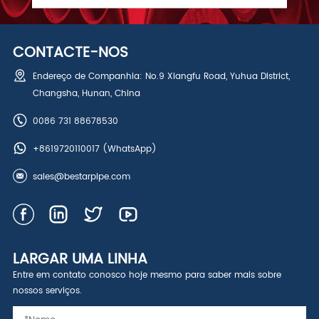
CONTACTE-NOS
Endereço de Companhia: No.9 Xiangfu Road, Yuhua District,
Changsha, Hunan, China
0086 731 88678530
+8619720110017
(WhatsApp)
sales@bestarpipe.com
LARGAR UMA LINHA
Entre em contato conosco hoje mesmo para saber mais sobre
nossos serviços.