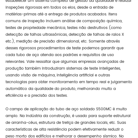
estabelecer um sistema completo de gestão da qualidade e realizar
inspeções rigorosas em todos os elos, desde a entrada de
matérias-primas até a entrega de produtos acabados. Itens
comuns de inspeção incluem análise de composição química,
testes de propriedade mecânica, testes não destrutivos (como
detecção de falhas ultrassônicas, detecção de falhas de raios X
etc.), medição de precisão dimensional, etc. Somente através
desses rigorosos procedimentos de teste podemos garantir que
cada tubo de aço atenda aos padrões e requisitos de uso
relevantes. Vale ressaltar que algumas empresas avançadas de
produção também introduziram sistemas de teste inteligentes,
usando visão de máquina, inteligência artificial e outras
tecnologias para obter monitoramento em tempo real e julgamento
automático da qualidade do produto, melhorando muito a
eficiência e a precisão dos testes.
O campo de aplicação do tubo de aço soldado S500MC é muito
amplo. Na indústria da construção, é usado para suporte estrutural
de arranha-céus, estrutura de treliça de grandes locais, etc. Suas
características de alta resistência podem efetivamente reduzir o
peso morto dos edifícios e melhorar o desempenho sísmico. No