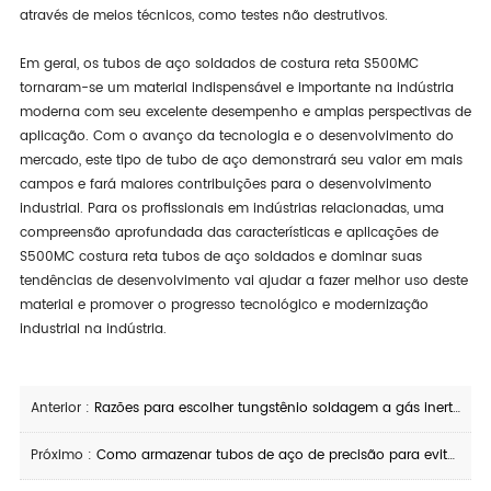
através de meios técnicos, como testes não destrutivos.
Em geral, os tubos de aço soldados de costura reta S500MC
tornaram-se um material indispensável e importante na indústria
moderna com seu excelente desempenho e amplas perspectivas de
aplicação. Com o avanço da tecnologia e o desenvolvimento do
mercado, este tipo de tubo de aço demonstrará seu valor em mais
campos e fará maiores contribuições para o desenvolvimento
industrial. Para os profissionais em indústrias relacionadas, uma
compreensão aprofundada das características e aplicações de
S500MC costura reta tubos de aço soldados e dominar suas
tendências de desenvolvimento vai ajudar a fazer melhor uso deste
material e promover o progresso tecnológico e modernização
industrial na indústria.
Anterior :
Razões para escolher tungstênio soldagem a gás inerte para tubos de aço
Próximo :
Como armazenar tubos de aço de precisão para evitar ferrugem e prolongar a vida útil