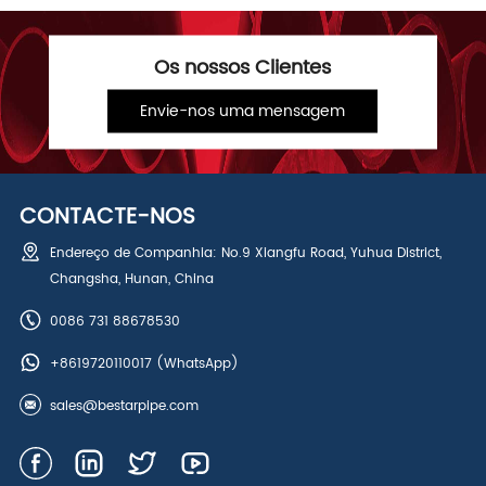
Os nossos Clientes
Envie-nos uma mensagem
CONTACTE-NOS
Endereço de Companhia: No.9 Xiangfu Road, Yuhua District,
Changsha, Hunan, China
0086 731 88678530
+8619720110017
(WhatsApp)
sales@bestarpipe.com