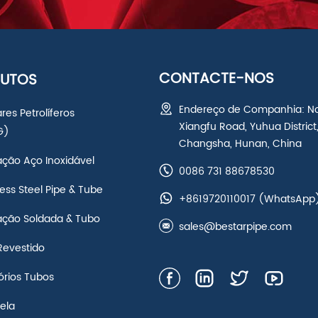
CONTACTE-NOS
UTOS
Endereço de Companhia: N
res Petrolíferos
Xiangfu Road, Yuhua District
G)
Changsha, Hunan, China
ação Aço Inoxidável
0086 731 88678530
ss Steel Pipe & Tube
+8619720110017
(WhatsApp
ação Soldada & Tubo
sales@bestarpipe.com
Revestido
órios Tubos
ela