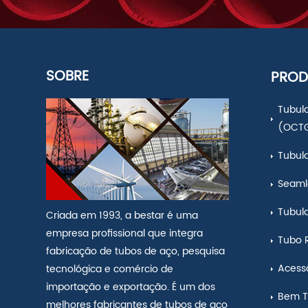
SOBRE
PROD
Tubula
(OCT
Tubul
Seamle
Tubul
Criada em 1993, a bestar é uma
empresa profissional que integra
Tubo 
fabricação de tubos de aço, pesquisa
Acess
tecnológica e comércio de
importação e exportação. É um dos
Bem T
melhores fabricantes de tubos de aço