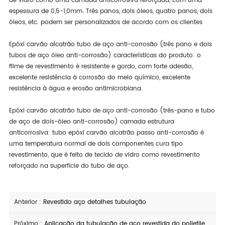
de vidro como uma camada anticorrosiva reforçada, com uma
espessura de 0,5-1,0mm. Três panos, dois óleos, quatro panos, dois
óleos, etc. podem ser personalizados de acordo com os clientes
Epóxi carvão alcatrão tubo de aço anti-corrosão (três pano e dois
tubos de aço óleo anti-corrosão) características do produto: o
filme de revestimento é resistente e gordo, com forte adesão,
excelente resistência à corrosão do meio químico, excelente
resistência à água e erosão antimicrobiana.
Epóxi carvão alcatrão tubo de aço anti-corrosão (três-pano e tubo
de aço de dois-óleo anti-corrosão) camada estrutura
anticorrosiva: tubo epóxi carvão alcatrão passo anti-corrosão é
uma temperatura normal de dois componentes cura tipo
revestimento, que é feito de tecido de vidro como revestimento
reforçado na superfície do tubo de aço.
Anterior :
Revestido aço detalhes tubulação
Próximo :
Aplicação da tubulação de aço revestida do polietileno na energia elétrica