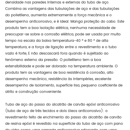
densidade nas paredes internas e externas do tubo de aço.
Combina as vantagens das tubulações de aço e das tubulações
do polietileno, aumenta extremamente a força mecânica e o
desempenho anticorrosivo, e é ideal. Manga proteção do cabo. Este
produto tem a boa isolação elétrica, nenhuma necessidade de
preocupar-se sobre a corrosão elétrica, pode ser usada por muito
tempo na escala da baixa temperatura-40 ° e 80 ° de alta
temperatura, e a força de ligação entre o revestimento e o tubo
vazio é forte, E não descascará fora quando é sujeitado ao
fenômeno externo da pressão. O polietileno tem a boa
extensibilidade e pode ser dobrado na temperatura ambiente. O
produto tem as vantagens de boa resistência à corrosão, alto
desempenho mecânico, resistência às intempéries, excelente
desempenho de isolamento, superfície lisa, pequeno coeficiente de
atrito e construção conveniente.
Tubo de aço do passo do alcatrão de carvão epóxi anticorrosivo
(tubo de aço de três tecidos e dois óleos anticorrosivo): o
revestimento feito de enchimento do passo do alcatrão de carvão
de resina epóxi é revestido na superfície do tubo de aço com pano