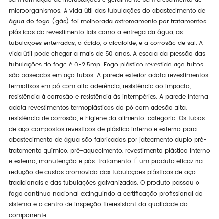
sem formação de incrustações e geralmente sem crescimento de
microorganismos. A vida útil das tubulações do abastecimento de
água do fogo (gás) foi melhorada extremamente por tratamentos
plásticos do revestimento tais como a entrega da água, as
tubulações enterradas, o ácido, o alcaloide, e a corrosão de sal. A
vida útil pode chegar a mais de 50 anos. A escala da pressão das
tubulações do fogo é 0-2.5mp. Fogo plástico revestido aço tubos
são baseados em aço tubos. A parede exterior adota revestimentos
termofixos em pó com alta aderência, resistência ao impacto,
resistência à corrosão e resistência às intempéries. A parede interna
adota revestimentos termoplásticos do pó com adesão alta,
resistência de corrosão, e higiene da alimento-categoria. Os tubos
de aço compostos revestidos de plástico interno e externo para
abastecimento de água são fabricados por jateamento duplo pré-
tratamento químico, pré-aquecimento, revestimento plástico interno
e externo, manutenção e pós-tratamento. É um produto eficaz na
redução de custos promovido das tubulações plásticas de aço
tradicionais e das tubulações galvanizadas. O produto passou o
fogo contínuo nacional extinguindo a certificação profissional do
sistema e o centro de inspeção fireresistant da qualidade do
componente.