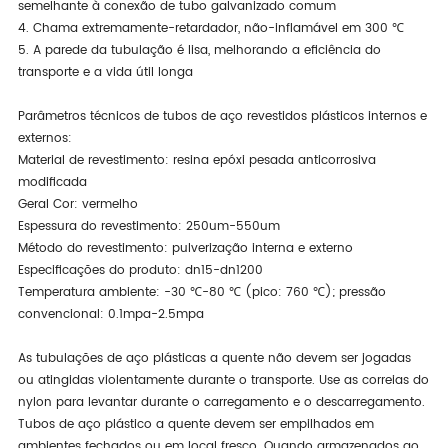
semelhante à conexão de tubo galvanizado comum
4. Chama extremamente-retardador, não-inflamável em 300 ℃
5. A parede da tubulação é lisa, melhorando a eficiência do
transporte e a vida útil longa
Parâmetros técnicos de tubos de aço revestidos plásticos internos e
externos:
Material de revestimento: resina epóxi pesada anticorrosiva
modificada
Geral Cor: vermelho
Espessura do revestimento: 250um-550um
Método do revestimento: pulverização interna e externo
Especificações do produto: dn15-dn1200
Temperatura ambiente: -30 ℃-80 ℃ (pico: 760 ℃); pressão
convencional: 0.1mpa-2.5mpa
As tubulações de aço plásticas a quente não devem ser jogadas
ou atingidas violentamente durante o transporte. Use as correias do
nylon para levantar durante o carregamento e o descarregamento.
Tubos de aço plástico a quente devem ser empilhados em
ambientes fechados ou em local fresco. Quando armazenados ao