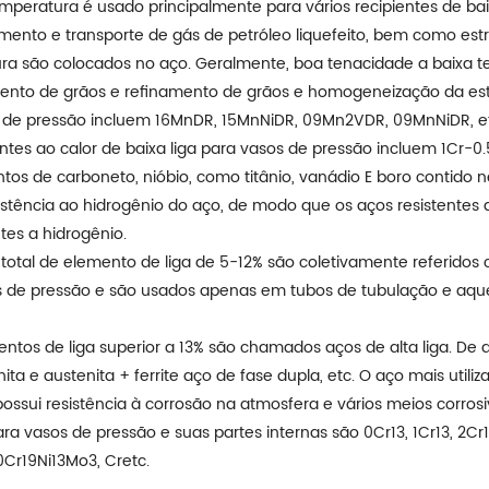
emperatura é usado principalmente para vários recipientes de 
to e transporte de gás de petróleo liquefeito, bem como estrut
tura são colocados no aço. Geralmente, boa tenacidade a baixa t
amento de grãos e refinamento de grãos e homogeneização da es
 de pressão incluem 16MnDR, 15MnNiDR, 09Mn2VDR, 09MnNiDR, e
entes ao calor de baixa liga para vasos de pressão incluem 1Cr-
ntos de carboneto, nióbio, como titânio, vanádio E boro contid
istência ao hidrogênio do aço, de modo que os aços resistentes 
es a hidrogênio.
total de elemento de liga de 5-12% são coletivamente referidos
e pressão e são usados apenas em tubos de tubulação e aquec
mentos de liga superior a 13% são chamados aços de alta liga. D
nita e austenita + ferrite aço de fase dupla, etc. O aço mais utili
 possui resistência à corrosão na atmosfera e vários meios corr
vasos de pressão e suas partes internas são 0Cr13, 1Cr13, 2Cr13,
0Cr19Ni13Mo3, Cretc.