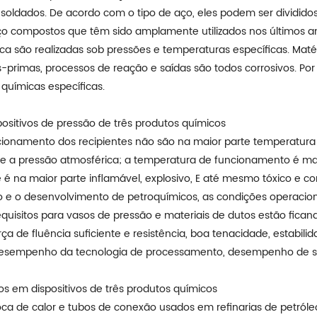
 soldados. De acordo com o tipo de aço, eles podem ser dividid
 compostos que têm sido amplamente utilizados nos últimos anos
ca são realizadas sob pressões e temperaturas específicas. Maté
-primas, processos de reação e saídas são todos corrosivos. Por 
 químicas específicas.
ositivos de pressão de três produtos químicos
cionamento dos recipientes não são na maior parte temperatura e
e a pressão atmosférica; a temperatura de funcionamento é mai
é na maior parte inflamável, explosivo, E até mesmo tóxico e c
e o desenvolvimento de petroquímicos, as condições operaciona
equisitos para vasos de pressão e materiais de dutos estão fican
ça de fluência suficiente e resistência, boa tenacidade, estabili
m desempenho da tecnologia de processamento, desempenho de 
 em dispositivos de três produtos químicos
ca de calor e tubos de conexão usados em refinarias de petróle