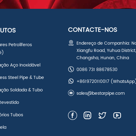
CONTACTE-NOS
UTOS
Endereço de Companhia: N
res Petrolíferos
Xiangfu Road, Yuhua District
G)
Changsha, Hunan, China
ação Aço Inoxidável
0086 731 88678530
ss Steel Pipe & Tube
+8619720110017
(WhatsApp
ação Soldada & Tubo
sales@bestarpipe.com
Revestido
órios Tubos
ela