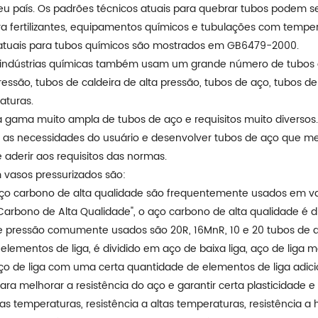
eu país. Os padrões técnicos atuais para quebrar tubos podem
para fertilizantes, equipamentos químicos e tubulações com tem
 atuais para tubos químicos são mostrados em GB6479-2000.
ês indústrias químicas também usam um grande número de tubos 
ressão, tubos de caldeira de alta pressão, tubos de aço, tubos de 
aturas.
 gama muito ampla de tubos de aço e requisitos muito diversos.
 as necessidades do usuário e desenvolver tubos de aço que m
aderir aos requisitos das normas.
 vasos pressurizados são:
o aço carbono de alta qualidade são frequentemente usados em 
Carbono de Alta Qualidade", o aço carbono de alta qualidade é 
e pressão comumente usados são 20R, 16MnR, 10 e 20 tubos de 
lementos de liga, é dividido em aço de baixa liga, aço de liga mé
 aço de liga com uma certa quantidade de elementos de liga adic
a melhorar a resistência do aço e garantir certa plasticidade e
as temperaturas, resistência a altas temperaturas, resistência a 