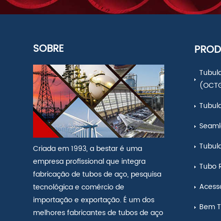
SOBRE
PROD
Tubula
(OCT
Tubul
Seamle
Tubul
Criada em 1993, a bestar é uma
empresa profissional que integra
Tubo 
fabricação de tubos de aço, pesquisa
Acess
tecnológica e comércio de
importação e exportação. É um dos
Bem T
melhores fabricantes de tubos de aço