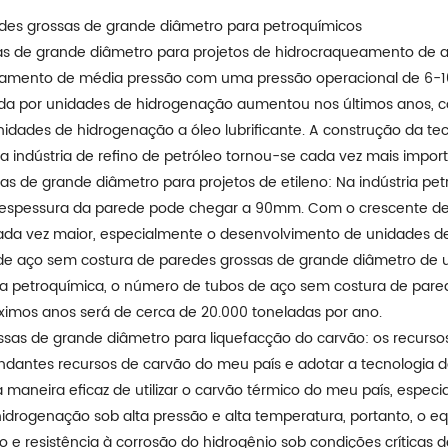
edes grossas de grande diâmetro para petroquímicos
as de grande diâmetro para projetos de hidrocraqueamento de a
eamento de média pressão com uma pressão operacional de 6-10
anda por unidades de hidrogenação aumentou nos últimos anos,
unidades de hidrogenação a óleo lubrificante. A construção da 
 indústria de refino de petróleo tornou-se cada vez mais import
as de grande diâmetro para projetos de etileno: Na indústria p
a espessura da parede pode chegar a 90mm. Com o crescente de
ada vez maior, especialmente o desenvolvimento de unidades de 
 de aço sem costura de paredes grossas de grande diâmetro de ul
ria petroquímica, o número de tubos de aço sem costura de par
ximos anos será de cerca de 20.000 toneladas por ano.
sas de grande diâmetro para liquefacção do carvão: os recurso
abundantes recursos de carvão do meu país e adotar a tecnologia 
 maneira eficaz de utilizar o carvão térmico do meu país, especi
hidrogenação sob alta pressão e alta temperatura, portanto, o 
o e resistência à corrosão do hidrogênio sob condições críticas d