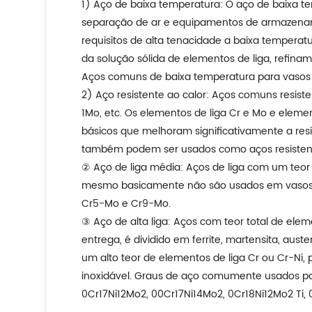
1) Aço de baixa temperatura: O aço de baixa t
separação de ar e equipamentos de armazenamen
requisitos de alta tenacidade a baixa tempera
da solução sólida de elementos de liga, refin
Aços comuns de baixa temperatura para vasos
2) Aço resistente ao calor: Aços comuns resist
1Mo, etc. Os elementos de liga Cr e Mo e eleme
básicos que melhoram significativamente a res
também podem ser usados como aços resistent
② Aço de liga média: Aços de liga com um teor 
mesmo basicamente não são usados em vasos d
Cr5-Mo e Cr9-Mo.
③ Aço de alta liga: Aços com teor total de ele
entrega, é dividido em ferrite, martensita, auste
um alto teor de elementos de liga Cr ou Cr-Ni,
inoxidável. Graus de aço comumente usados para 
0Cr17Ni12Mo2, 00Cr17Ni14Mo2, 0Cr18Ni12Mo2 Ti, 