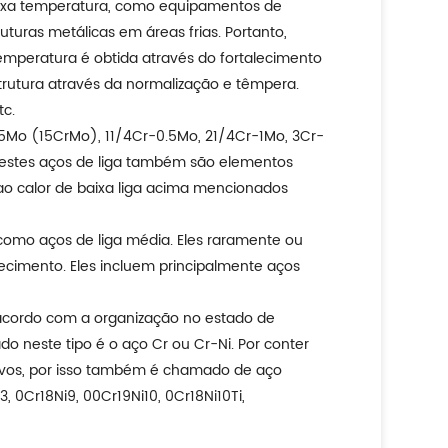
baixa temperatura, como equipamentos de
uras metálicas em áreas frias. Portanto,
emperatura é obtida através do fortalecimento
trutura através da normalização e têmpera.
tc.
0.5Mo (15CrMo), 11/4Cr-0.5Mo, 21/4Cr-1Mo, 3Cr-
o nestes aços de liga também são elementos
ao calor de baixa liga acima mencionados
 como aços de liga média. Eles raramente ou
imento. Eles incluem principalmente aços
e acordo com a organização no estado de
zado neste tipo é o aço Cr ou Cr-Ni. Por conter
osivos, por isso também é chamado de aço
 0Cr18Ni9, 00Cr19Ni10, 0Cr18Ni10Ti,