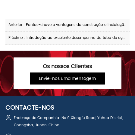
Anterior :
Pontos-chave e vantagens da construção e instalação de tubos de aço revestidos com plástico
Próximo :
Introdução ao excelente desempenho do tubo de aço anticorrosivo de água potável
Os nossos Clientes
Envie-nos uma mensagem
CONTACTE-NOS
Endereço de Companhia: No.9 Xiangfu Road, Yuhua District,
Changsha, Hunan, China