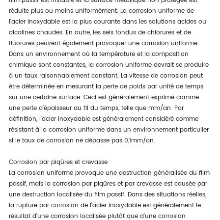
film passif est instable et la surface métallique non protégée est
réduite plus ou moins uniformément. La corrosion uniforme de
l'acier inoxydable est la plus courante dans les solutions acides ou
alcalines chaudes. En outre, les sels fondus de chlorures et de
fluorures peuvent également provoquer une corrosion uniforme.
Dans un environnement où la température et la composition
chimique sont constantes, la corrosion uniforme devrait se produire
à un taux raisonnablement constant. La vitesse de corrosion peut
être déterminée en mesurant la perte de poids par unité de temps
sur une certaine surface. Ceci est généralement exprimé comme
une perte d'épaisseur au fil du temps, telle que mm/an. Par
définition, l'acier inoxydable est généralement considéré comme
résistant à la corrosion uniforme dans un environnement particulier
si le taux de corrosion ne dépasse pas 0,1mm/an.
Corrosion par piqûres et crevasse
La corrosion uniforme provoque une destruction généralisée du film
passif, mais la corrosion par piqûres et par crevasse est causée par
une destruction localisée du film passif. Dans des situations réelles,
la rupture par corrosion de l'acier inoxydable est généralement le
résultat d'une corrosion localisée plutôt que d'une corrosion