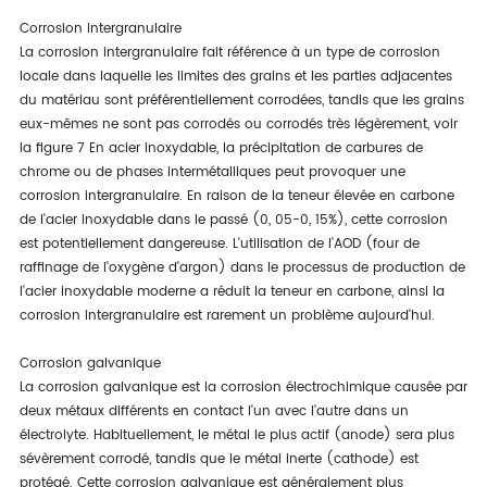
Corrosion intergranulaire
La corrosion intergranulaire fait référence à un type de corrosion
locale dans laquelle les limites des grains et les parties adjacentes
du matériau sont préférentiellement corrodées, tandis que les grains
eux-mêmes ne sont pas corrodés ou corrodés très légèrement, voir
la figure 7 En acier inoxydable, la précipitation de carbures de
chrome ou de phases intermétalliques peut provoquer une
corrosion intergranulaire. En raison de la teneur élevée en carbone
de l'acier inoxydable dans le passé (0, 05-0, 15%), cette corrosion
est potentiellement dangereuse. L'utilisation de l'AOD (four de
raffinage de l'oxygène d'argon) dans le processus de production de
l'acier inoxydable moderne a réduit la teneur en carbone, ainsi la
corrosion intergranulaire est rarement un problème aujourd'hui.
Corrosion galvanique
La corrosion galvanique est la corrosion électrochimique causée par
deux métaux différents en contact l'un avec l'autre dans un
électrolyte. Habituellement, le métal le plus actif (anode) sera plus
sévèrement corrodé, tandis que le métal inerte (cathode) est
protégé. Cette corrosion galvanique est généralement plus