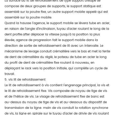
La surface du lit de refroidissement de type support d'étape se
compose de deux groupes de supports, le support statique est
assemblé sur la poutre fixe, un autre support mobile appelé qui est
assemblé sur la poutre mobile.
Quand la hausse l'agence, le support mobile se lèvera tube en acier,
en raison de l'angle d'inclinaison, tuyau d'acier roulant le long de la
dent profile.after déplacer la vitesse jusqu'à la position la plus
élevée, agence de progression fait le support mobile dans la
direction de sortie de refroidissement de lit avec un intervalle. Le
mécanisme de levage conduit crémaillère vers le bas et met la fente
de dent de crémaillère du réglé, le poteau de tube en acier le long
du profil de dent de crémaillère fixe roulant à nouveau, en
déplaçant le rack vers la position initiale, qui complète un cycle de
travail.
5. vis lit de refroidissement
Le lit de refroidissement à vis contient l'engrenage principal, la vis et
le lit de refroidissement fixe. Vis composée de noyau de tige de vis
et de l'hélice de vis. Le visage de refroidissement fixe de banc est
au-dessus du noyau de tige de vis et au-dessous du dispositif de
transmission de la ligne. main de vis conduit la rotation synchrone
de vis, la ligne en spirale sur le tuyau d'acier de drivie de vis roulant