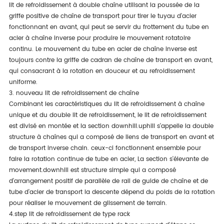
lit de refroidissement à double chaîne utilisant la poussée de la
griffe positive de chaîne de transport pour tirer le tuyau d'acier
fonctionnant en avant, qui peut se servir du frottement du tube en
acier à chaîne inverse pour produire le mouvement rotatoire
continu. Le mouvement du tube en acier de chaîne inverse est
toujours contre la griffe de cadran de chaîne de transport en avant,
qui consacrant à la rotation en douceur et au refroidissement
uniforme.
3. nouveau lit de refroidissement de chaîne
Combinant les caractéristiques du lit de refroidissement à chaîne
unique et du double lit de refroidissement, le lit de refroidissement
est divisé en montée et la section downhill.uphill s'appelle la double
structure à chaînes qui a composé de liens de transport en avant et
de transport inverse chain. ceux-ci fonctionnent ensemble pour
faire la rotation continue de tube en acier, La section s'élevante de
movement.downhill est structure simple qui a composé
d'arrangement positif de parallèle de rail de guide de chaîne et de
tube d'acier de transport la descente dépend du poids de la rotation
pour réaliser le mouvement de glissement de terrain.
4.step lit de refroidissement de type rack