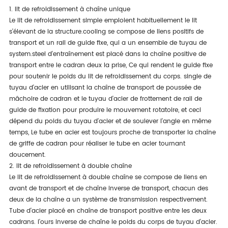
1. lit de refroidissement à chaîne unique
Le lit de refroidissement simple emploient habituellement le lit
s'élevant de la structure.cooling se compose de liens positifs de
transport et un rail de guide fixe, qui a un ensemble de tuyau de
system.steel d'entraînement est placé dans la chaîne positive de
transport entre le cadran deux la prise, Ce qui rendent le guide fixe
pour soutenir le poids du lit de refroidissement du corps. single de
tuyau d'acier en utilisant la chaîne de transport de poussée de
mâchoire de cadran et le tuyau d'acier de frottement de rail de
guide de fixation pour produire le mouvement rotatoire, et ceci
dépend du poids du tuyau d'acier et de soulever l'angle en même
temps, Le tube en acier est toujours proche de transporter la chaîne
de griffe de cadran pour réaliser le tube en acier tournant
doucement.
2. lit de refroidissement à double chaîne
Le lit de refroidissement à double chaîne se compose de liens en
avant de transport et de chaîne inverse de transport, chacun des
deux de la chaîne a un système de transmission respectivement.
Tube d'acier placé en chaîne de transport positive entre les deux
cadrans. l'ours inverse de chaîne le poids du corps de tuyau d'acier.