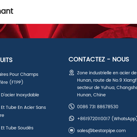
nant
CONTACTEZ - NOUS
UITS
Zone industrielle en acier de
aires Pour Champs
Hunan, route de No.9 Xiangf
ifère (FTPP)
secteur de Yuhua, Changsh
D'acier Inoxydable
Hunan, Chine
0086 731 88678530
Et Tube En Acier Sans
re
+8619720110017
(WhatsApp
 Et Tube Soudés
sales@bestarpipe.com