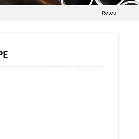
Retour
PE