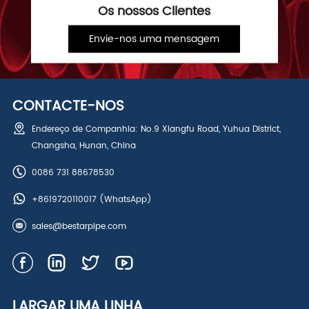
Os nossos Clientes
Envie-nos uma mensagem
CONTACTE-NOS
Endereço de Companhia: No.9 Xiangfu Road, Yuhua District,
Changsha, Hunan, China
0086 731 88678530
+8619720110017
(WhatsApp)
sales@bestarpipe.com
LARGAR UMA LINHA