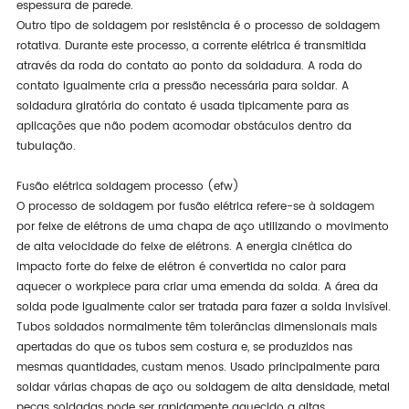
espessura de parede.
Outro tipo de soldagem por resistência é o processo de soldagem
rotativa. Durante este processo, a corrente elétrica é transmitida
através da roda do contato ao ponto da soldadura. A roda do
contato igualmente cria a pressão necessária para soldar. A
soldadura giratória do contato é usada tipicamente para as
aplicações que não podem acomodar obstáculos dentro da
tubulação.
Fusão elétrica soldagem processo (efw)
O processo de soldagem por fusão elétrica refere-se à soldagem
por feixe de elétrons de uma chapa de aço utilizando o movimento
de alta velocidade do feixe de elétrons. A energia cinética do
impacto forte do feixe de elétron é convertida no calor para
aquecer o workpiece para criar uma emenda da solda. A área da
solda pode igualmente calor ser tratada para fazer a solda invisível.
Tubos soldados normalmente têm tolerâncias dimensionais mais
apertadas do que os tubos sem costura e, se produzidos nas
mesmas quantidades, custam menos. Usado principalmente para
soldar várias chapas de aço ou soldagem de alta densidade, metal
peças soldadas pode ser rapidamente aquecido a altas