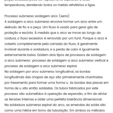
temperaturas, derretendo todos os metais refratários e ligas.
Processo submerso soldagem arco (serra)
A soldagem a arco submerso envolve formar um arco entre um
eletrodo de fio e a peça. Um fluxo é usado para gerar gás de
proteção e escória. À medida que o arco se move ao longo da
costura, o fluxo excessivo é removido por um funil. Porque o arco é
coberto completamente pela camada do fluxo, é geralmente
invisível durante a soldadura, e a perda de calor é igualmente
extremamente baixa. Existem dois tipos de processos de soldagem
a arco submerso: processo de soldagem a arco submerso vertical e
processo de soldagem a arco submerso espiral.
Na soldagem por arco submerso longitudinal, as bordas
longitudinais das chapas de aço são primeiramente chanfradas
por fresamento para formar uma forma u. As bordas das placas em
forma de u são então soldadas. Os tubos fabricados por este
processo são submetidos à operação de expansão, a fim de aliviar
as tensões internas e obter uma perfeita tolerância dimensional.
Na soldadura submersa espiral do arco, as emendas da solda são
como uma hélice em torno da tubulação. Em ambos os métodos