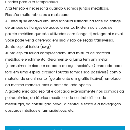
usadas para alta temperatura
Alta tensão é necessária quando usamos juntas metálicas.
Eles são muito robustos e mais caros.
A junta rtj se encaixa em uma ranhura usinada na face do flange
de ambos os flanges de acasalamento. Existem dois tipos de
gaxeta metálica que são utilizados com flange rtj octogonal e oval.
Você pode ver a diferença em sua visão de seção transversal.
Junta espiral ferida (swg)
Junta espiral ferida compreendem uma mistura de material
metálico e enchimento. Geralmente, a junta tem um metal
(normalmente rico em carbono ou aço inoxidável) enrolado para
fora em uma espiral circular (outras formas são possíveis) com o
material de enchimento (geralmente um grafite flexível) enrolado
da mesma maneira, mas a partir do lado oposto.
A gaxeta enrolada espiral é aplicada extensamente nos campos da
petroquímica, da fábrica mecânica, da central elétrica, da
metalurgia, da construção naval, a central elétrica e a navegação
obscuras médicas e farmacêuticas, etc.