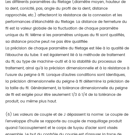
Les différents paramètres du filetage (diamètre moyen, hauteur de
la dent, conicité, pas, angle du profil de la dent, distance
rapprochée, etc.) affecteront la résistance de la connexion et les
performances d'étanchéité du filetage. La distance de fermeture du
fil est la valeur globale de la fluctuation de chaque paramètre
unique du fil. Même si les paramètres uniques du fil sont qualifiés,
sa distance proche peut ne pas être qualifiée.
La précision de chaque paramètre du filetage est liée à la qualité de
l'ébauche du tube. Il est également lié à la méthode de traitement
du fil, au type de machine-outil et à la stabilité du processus de
traitement, ainsi qu'à la précision dimensionnelle et à la résistance à
l'usure du peigne à fil. Lorsque d'autres conditions sont identiques,
la précision dimensionnelle du peigne à fil détermine la précision de
la taille du fil. Généralement, la tolérance dimensionnelle du peigne
de fil est exigée pour être seulement 1/3 à 1/4 de la tolérance de
produit, ou même plus haut.
(6) Les valeurs de couple et de J dépassent la norme: Le couple de
l'enveloppe d'huile se rapporte au couple de maquillage produit
quand l'accouplement et le corps de tuyau d'acier sont vissés
ensemble. Le but du contrôle du couple est d'assurer la force de