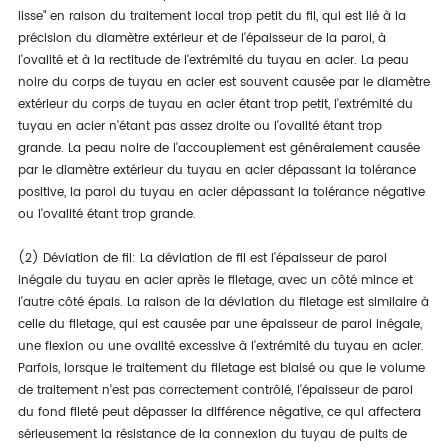
lisse" en raison du traitement local trop petit du fil, qui est lié à la
précision du diamètre extérieur et de l'épaisseur de la paroi, à
l'ovalité et à la rectitude de l'extrémité du tuyau en acier. La peau
noire du corps de tuyau en acier est souvent causée par le diamètre
extérieur du corps de tuyau en acier étant trop petit, l'extrémité du
tuyau en acier n'étant pas assez droite ou l'ovalité étant trop
grande. La peau noire de l'accouplement est généralement causée
par le diamètre extérieur du tuyau en acier dépassant la tolérance
positive, la paroi du tuyau en acier dépassant la tolérance négative
ou l'ovalité étant trop grande.
(2) Déviation de fil: La déviation de fil est l'épaisseur de paroi
inégale du tuyau en acier après le filetage, avec un côté mince et
l'autre côté épais. La raison de la déviation du filetage est similaire à
celle du filetage, qui est causée par une épaisseur de paroi inégale,
une flexion ou une ovalité excessive à l'extrémité du tuyau en acier.
Parfois, lorsque le traitement du filetage est biaisé ou que le volume
de traitement n'est pas correctement contrôlé, l'épaisseur de paroi
du fond fileté peut dépasser la différence négative, ce qui affectera
sérieusement la résistance de la connexion du tuyau de puits de