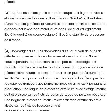
pétrole.
(3) Rupture du fil: lorsque le coupe-fil coupe le fil à grande vitesse
et avec force, une fois que le fil se casse ou "tombe", le fil se brise.
D'une manière générale, la rupture est principalement causée par de
grandes inclusions non métalliques dans l'acier et est également
liée à la qualité du coupe-peigne à fil et à la stabilité du processus
de filetage.
(4) Dommages au fil: Les dommages au fil du tuyau de puits de
pétrole comprennent des ecchymoses et des abrasions. Elle est
causée pendant la production, le transport et le stockage des
produits finis. Pour empêcher les fils exposés du tuyau de puits de
pétrole d'être meurtris, écrasés, ou rouillés, en plus de s'assurer que
les fils n'entrent pas en collision avec des objets durs (tels que des
rouleaux de transport, des barres inclinées de grille, etc.) pendant la
production, Une bague de protection extérieure avec filetage interne
doit être vissée sur les filets du corps du tuyau de puits de pétrole, et
une bague de protection intérieure avec filetage externe doit être
vissée sur les filets de l'accouplement.