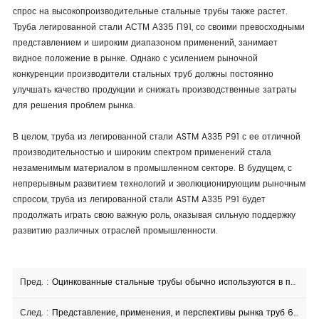
спрос на высокопроизводительные стальные трубы также растет.
Труба легированной стали АСТМ А335 П91, со своими превосходными
представлением и широким диапазоном применений, занимает
видное положение в рынке. Однако с усилением рыночной
конкуренции производители стальных труб должны постоянно
улучшать качество продукции и снижать производственные затраты
для решения проблем рынка.
В целом, труба из легированной стали ASTM A335 P91 с ее отличной
производительностью и широким спектром применений стала
незаменимым материалом в промышленном секторе. В будущем, с
непрерывным развитием технологий и эволюционирующим рыночным
спросом, труба из легированной стали ASTM A335 P91 будет
продолжать играть свою важную роль, оказывая сильную поддержку
развитию различных отраслей промышленности.
Пред. :
Оцинкованные стальные трубы обычно используются в промышленных проектах защиты и долговечности
След. :
Представление, применения, и перспективы рынка труб 6 дюймов гальванизированных Горяч-погружением стальных