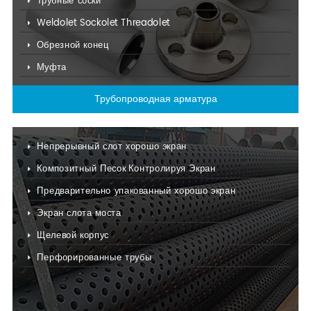
Трубные соски
Weldolet Sockolet Threadolet
Обрезной конец
Муфта
Прокладка
Трубопроводная арматура
Соединения расширения
Собранный фитинг
Непрерывный слот хорошо экран
Композитный Песок Контролируя Экран
Предварительно упакованный хорошо экран
Экран слота моста
Щелевой корпус
Перфорированные трубы