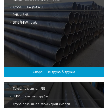
Труба SSAW/SAWH
RHS и SHS
ВПВ/HFW трубы
Сваренные труба & трубка
Труба покрынная FBE
3LPP покрытием трубы
Труба покрынная эпоксидной смолой