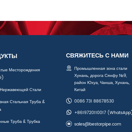
СВЯЖИТЕСЬ С НАМИ
ДУКТЫ
Промышленная зона стали
атые Месторождения
Хунань, дорога Сянфу №9,
G)
район Юхуа, Чанша, Хунань,
 Нержавеющей Стали
Китай
0086 731 88678530
вная Стальная Труба &
а
+8619720110017
(WhatsApp
нные Труба & Трубка
sales@bestarpipe.com