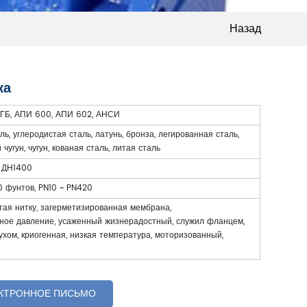
Назад
ка
 ГБ, АПИ 600, АПИ 602, АНСИ
, углеродистая сталь, латунь, бронза, легированная сталь,
й чугун, чугун, кованая сталь, литая сталь
~ ДН1400
0 фунтов, PN10 ~ PN420
тая нитку, загерметизированная мембрана,
ное давление, усаженный жизнерадостный, служил фланцем,
хом, криогенная, низкая температура, моторизованный,
ЕКТРОННОЕ ПИСЬМО