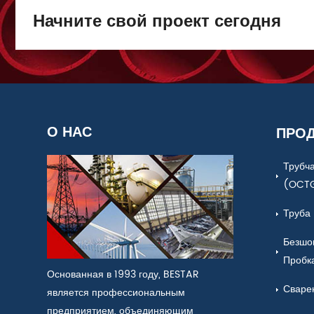
Начните свой проект сегодня
О НАС
ПРО
Трубч
(OCT
Труба
Безшо
Пробк
Основанная в 1993 году, BESTAR
Сваре
является профессиональным
предприятием, объединяющим