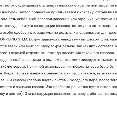
ет поток с функциями клапана, такими как открытие или закрытие вор
н доступен, затвор полностью притягивается к клапану, отходя вмят
разом, есть небольшой перепад давления или ограничение потока с
ть затруднен из-за конструкции клапана, потому что поток жидкос
м особо одобренных, задвижки не должны использоваться для дро
NRISING STEM. Вокруг задвижки с неподъемным штоком шток нарез
ся вверх или вниз по штоку вокруг резьбы, так как шток остается
овой к верхней отделке от штока до положения точечного клапана.
единенный с воротами, и подъем штока минимизируется вместе, п
 гибкие ворота. Причиной использования гибкого затвора было бы
ие. Когда паровая линия нагревается, они расширяются, вызывая н
вашим седлом клапана внутри системы холодного пара, после того,
а вместе и зажимая клапан. Эта проблема решается путем использо
у в центре). Эта конструкция позволяет затвору сгибаться, потому