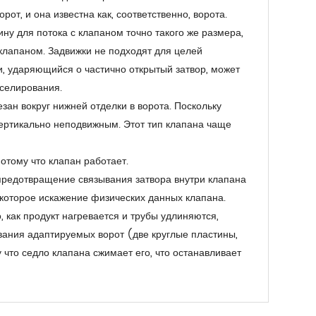
от, и она известна как, соответственно, ворота.
ину для потока с клапаном точно такого же размера,
 клапаном. Задвижки не подходят для целей
ти, ударяющийся о частично открытый затвор, может
сселирования.
ан вокруг нижней отделки в ворота. Поскольку
 вертикально неподвижным. Этот тип клапана чаще
отому что клапан работает.
 предотвращение связывания затвора внутри клапана
екоторое искажение физических данных клапана.
 как продукт нагревается и трубы удлиняются,
вания адаптируемых ворот (две круглые пластины,
 что седло клапана сжимает его, что останавливает