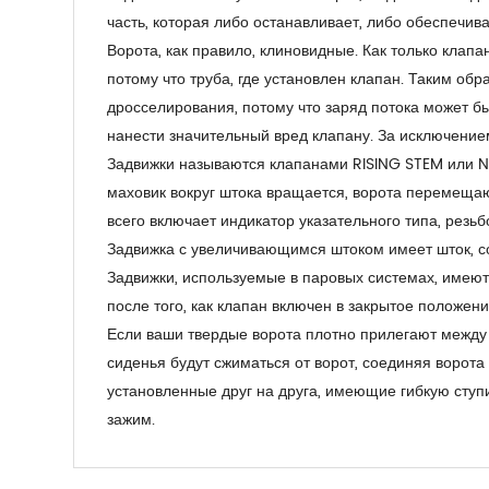
часть, которая либо останавливает, либо обеспечива
Ворота, как правило, клиновидные. Как только клапа
потому что труба, где установлен клапан. Таким об
дросселирования, потому что заряд потока может бы
нанести значительный вред клапану. За исключение
Задвижки называются клапанами RISING STEM или NO
маховик вокруг штока вращается, ворота перемещают
всего включает индикатор указательного типа, резьб
Задвижка с увеличивающимся штоком имеет шток, со
Задвижки, используемые в паровых системах, имеют
после того, как клапан включен в закрытое положен
Если ваши твердые ворота плотно прилегают между 
сиденья будут сжиматься от ворот, соединяя ворот
установленные друг на друга, имеющие гибкую ступиц
зажим.