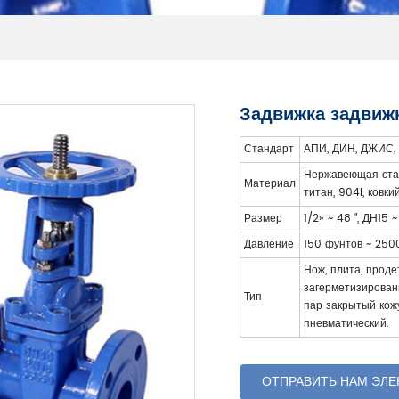
Задвижка задвиж
Стандарт
АПИ, ДИН, ДЖИС,
Нержавеющая сталь
Материал
титан, 904l, ковки
Размер
1/2» ~ 48 ", ДН15 
Давление
150 фунтов ~ 250
Нож, плита, проде
загерметизирован
Тип
пар закрытый кожу
пневматический.
ОТПРАВИТЬ НАМ ЭЛ