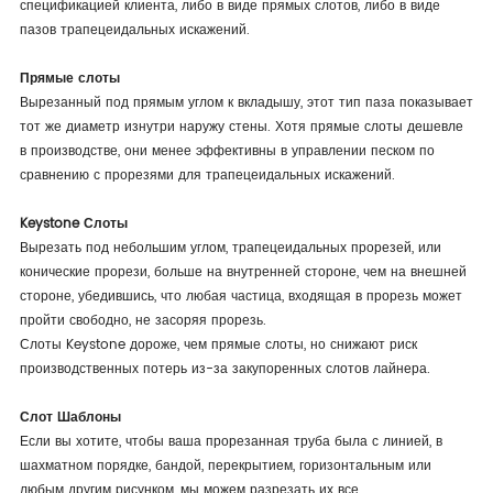
спецификацией клиента, либо в виде прямых слотов, либо в виде
пазов трапецеидальных искажений.
Прямые слоты
Вырезанный под прямым углом к вкладышу, этот тип паза показывает
тот же диаметр изнутри наружу стены. Хотя прямые слоты дешевле
в производстве, они менее эффективны в управлении песком по
сравнению с прорезями для трапецеидальных искажений.
Keystone Слоты
Вырезать под небольшим углом, трапецеидальных прорезей, или
конические прорези, больше на внутренней стороне, чем на внешней
стороне, убедившись, что любая частица, входящая в прорезь может
пройти свободно, не засоряя прорезь.
Слоты Keystone дороже, чем прямые слоты, но снижают риск
производственных потерь из-за закупоренных слотов лайнера.
Слот Шаблоны
Если вы хотите, чтобы ваша прорезанная труба была с линией, в
шахматном порядке, бандой, перекрытием, горизонтальным или
любым другим рисунком, мы можем разрезать их все.