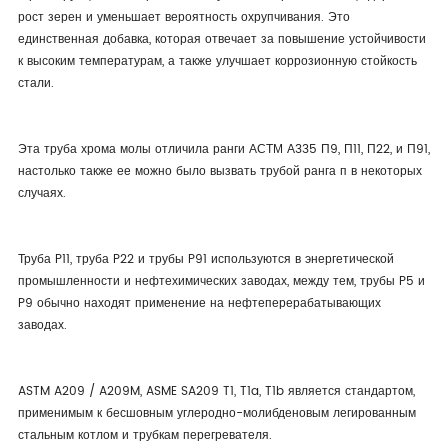
рост зерен и уменьшает вероятность охрупчивания. Это
единственная добавка, которая отвечает за повышение устойчивости
к высоким температурам, а также улучшает коррозионную стойкость
стали.
Эта труба хрома молы отличила ранги АСТМ А335 П9, П11, П22, и П91,
настолько также ее можно было вызвать трубой ранга п в некоторых
случаях.
Труба P11, труба P22 и трубы P91 используются в энергетической
промышленности и нефтехимических заводах, между тем, трубы P5 и
P9 обычно находят применение на нефтеперерабатывающих
заводах.
ASTM A209 / A209M, ASME SA209 T1, T1a, T1b является стандартом,
применимым к бесшовным углеродно-молибденовым легированным
стальным котлом и трубкам перегревателя.