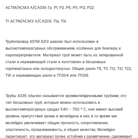
АСТМ/АСМЭ А/СА335 Гр. Р1, Р2, Р5, Р11, Р12, Р22
Т1 АСТМ/АСМЭ А/СА209, Т1а, Т1б
Трубопровод ASTM A213 широко был использован в
высокотемпературных обслуживаниям, особенно для боилера и
пароперегревателя. Материал труб может быть из легированной
стали и нержавеющей стали и изготовлен в бесшовных
горячекатаных или холоднотянутых. Общие ранги Т9, Т11, Т12, Т21, Т22,
Т91 и нержавеющие ранги в ТП304 или ТП316.
Трубы A335 обычно называются хроммолибденовыми трубами, это
тип бесшовных труб, которые можно использовать в
высокотемпературных средах 540 - 750 ° C, они имеют высокий
уровень присутствия хрома и молибдена в них, в то время как
молибден увеличивает общую прочность, сопротивление,
эластичность, прокаливаемость, и общее качество, Молибден
гарантирует, что материал более устойчив к размягчению, сдерживает