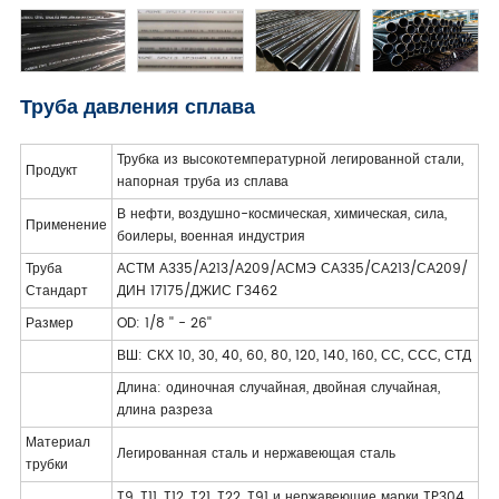
Труба давления сплава
Трубка из высокотемпературной легированной стали,
Продукт
напорная труба из сплава
В нефти, воздушно-космическая, химическая, сила,
Применение
боилеры, военная индустрия
Труба
АСТМ А335/А213/А209/АСМЭ СА335/СА213/СА209/
Стандарт
ДИН 17175/ДЖИС Г3462
Размер
OD: 1/8 '' - 26''
ВШ: СКХ 10, 30, 40, 60, 80, 120, 140, 160, СС, ССС, СТД
Длина: одиночная случайная, двойная случайная,
длина разреза
Материал
Легированная сталь и нержавеющая сталь
трубки
T9, T11, T12, T21, T22, T91 и нержавеющие марки TP304