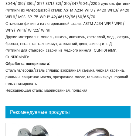
304H/ 316/ 316L/ 317/ 317L/ 321/ 310/347/904L/2205 дуплекс фитинги
Фитинги из углеродистой стали: ASTM A234 WPB / A420 WPL3/ A420
WPL6/ MSS-SP-75 WPHY 42/46/52/56/60/65/70
Стыковые фитинги из легированной стали: ASTM A234 WP1/ WP5/
WP9/ WP11/ WP22/ WP91
Другие материалы: монель, никель, инконель, хастеллой, медь, латунь,
бронза, титан, тантал, висмут, алюминий, цинк, свинец и т. Д.
Фитинги для стыковой сварки из медного никеля: CuNi10Fe1Mn,
CuNi30Mn1Fe
Обработка поверхности:
Сталь углерода/сталь сплава: взорванная съемка, черная картина,
ржавчин-защитное масло, прозрачное масло, гальванизируя, горячий
гальванизировать
Нержавеющая сталь: маринованная, польская
Рекомендуемые продукты