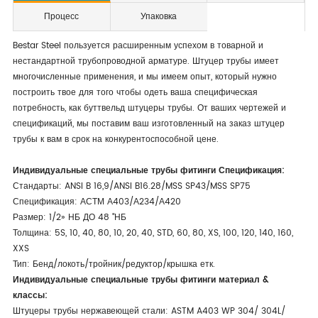
Процесс
Упаковка
Bestar Steel пользуется расширенным успехом в товарной и
нестандартной трубопроводной арматуре. Штуцер трубы имеет
многочисленные применения, и мы имеем опыт, который нужно
построить твое для того чтобы одеть ваша специфическая
потребность, как буттвельд штуцеры трубы. От ваших чертежей и
спецификаций, мы поставим ваш изготовленный на заказ штуцер
трубы к вам в срок на конкурентоспособной цене.
Индивидуальные специальные трубы фитинги Спецификация:
Стандарты: ANSI B 16,9/ANSI B16.28/MSS SP43/MSS SP75
Спецификация: АСТМ А403/А234/А420
Размер: 1/2» НБ ДО 48 "НБ
Толщина: 5S, 10, 40, 80, 10, 20, 40, STD, 60, 80, XS, 100, 120, 140, 160,
XXS
Тип: Бенд/локоть/тройник/редуктор/крышка етк.
Индивидуальные специальные трубы фитинги материал &
классы:
Штуцеры трубы нержавеющей стали: ASTM A403 WP 304/ 304L/