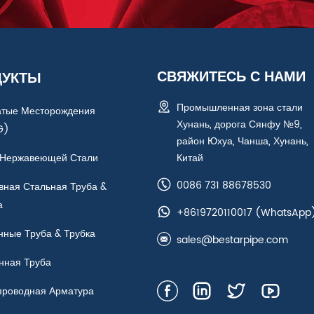
СВЯЖИТЕСЬ С НАМИ
ДУКТЫ
Промышленная зона стали
атые Месторождения
Хунань, дорога Сянфу №9,
G)
район Юхуа, Чанша, Хунань,
 Нержавеющей Стали
Китай
0086 731 88678530
вная Стальная Труба &
а
+8619720110017
(WhatsApp
нные Труба & Трубка
sales@bestarpipe.com
нная Труба
проводная Арматура