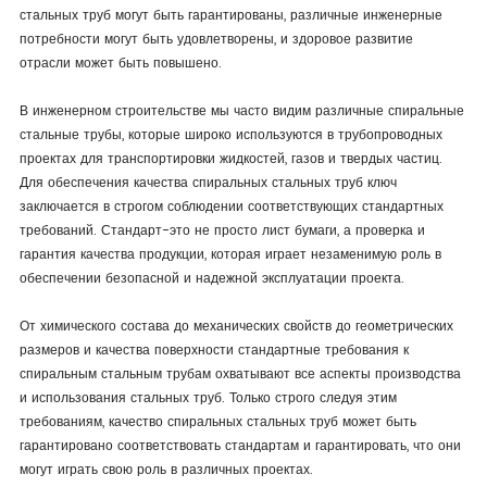
стальных труб могут быть гарантированы, различные инженерные
потребности могут быть удовлетворены, и здоровое развитие
отрасли может быть повышено.
В инженерном строительстве мы часто видим различные спиральные
стальные трубы, которые широко используются в трубопроводных
проектах для транспортировки жидкостей, газов и твердых частиц.
Для обеспечения качества спиральных стальных труб ключ
заключается в строгом соблюдении соответствующих стандартных
требований. Стандарт-это не просто лист бумаги, а проверка и
гарантия качества продукции, которая играет незаменимую роль в
обеспечении безопасной и надежной эксплуатации проекта.
От химического состава до механических свойств до геометрических
размеров и качества поверхности стандартные требования к
спиральным стальным трубам охватывают все аспекты производства
и использования стальных труб. Только строго следуя этим
требованиям, качество спиральных стальных труб может быть
гарантировано соответствовать стандартам и гарантировать, что они
могут играть свою роль в различных проектах.