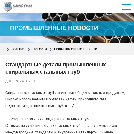
ПРОМЫШЛЕННЫЕ НОВОСТИ
Главная
Новости
Промышленные новости
Стандартные детали промышленных
спиральных стальных труб
Дата:2024-07-11
Спиральные стальные трубы являются общим стальным продуктом,
широко используемым в областях нефти, природного газа,
гидротехники, отопительных труб и т. Д.
1. Обзор спиральных стандартов стальных труб
Стандарты для спиральных стальных труб в основном включают
международные стандарты и внутренние стандарты. Обычно