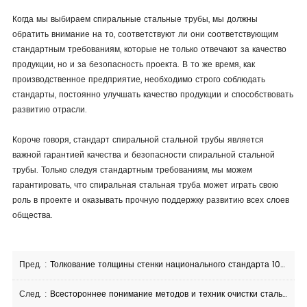
Когда мы выбираем спиральные стальные трубы, мы должны
обратить внимание на то, соответствуют ли они соответствующим
стандартным требованиям, которые не только отвечают за качество
продукции, но и за безопасность проекта. В то же время, как
производственное предприятие, необходимо строго соблюдать
стандарты, постоянно улучшать качество продукции и способствовать
развитию отрасли.
Короче говоря, стандарт спиральной стальной трубы является
важной гарантией качества и безопасности спиральной стальной
трубы. Только следуя стандартным требованиям, мы можем
гарантировать, что спиральная стальная труба может играть свою
роль в проекте и оказывать прочную поддержку развитию всех слоев
общества.
Пред. :
Толкование толщины стенки национального стандарта 100 оцинкованной стальной трубы
След. :
Всестороннее понимание методов и техник очистки стальных труб