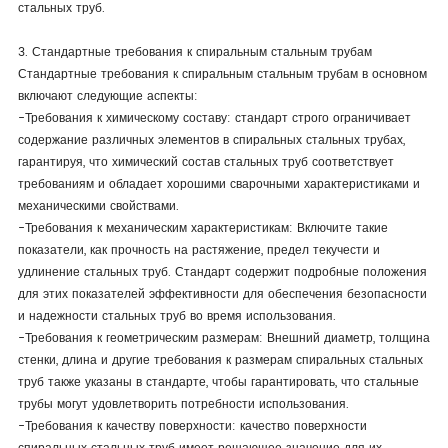
стальных труб.
3. Стандартные требования к спиральным стальным трубам
Стандартные требования к спиральным стальным трубам в основном
включают следующие аспекты:
-Требования к химическому составу: стандарт строго ограничивает
содержание различных элементов в спиральных стальных трубах,
гарантируя, что химический состав стальных труб соответствует
требованиям и обладает хорошими сварочными характеристиками и
механическими свойствами.
-Требования к механическим характеристикам: Включите такие
показатели, как прочность на растяжение, предел текучести и
удлинение стальных труб. Стандарт содержит подробные положения
для этих показателей эффективности для обеспечения безопасности
и надежности стальных труб во время использования.
-Требования к геометрическим размерам: Внешний диаметр, толщина
стенки, длина и другие требования к размерам спиральных стальных
труб также указаны в стандарте, чтобы гарантировать, что стальные
трубы могут удовлетворить потребности использования.
-Требования к качеству поверхности: качество поверхности