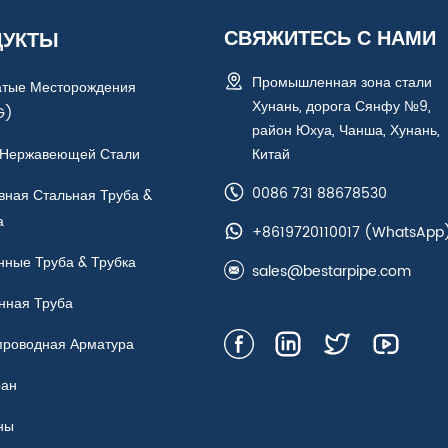
СВЯЖИТЕСЬ С НАМИ
ДУКТЫ
Промышленная зона стали
атые Месторождения
Хунань, дорога Сянфу №9,
G)
район Юхуа, Чанша, Хунань,
 Нержавеющей Стали
Китай
0086 731 88678530
вная Стальная Труба &
а
+8619720110017
(WhatsApp
нные Труба & Трубка
sales@bestarpipe.com
нная Труба
проводная Арматура
ран
ны