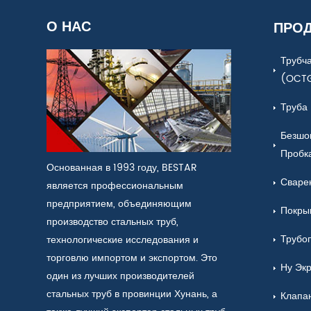
О НАС
ПРО
Трубч
(OCT
Труба
Безшо
Пробк
Основанная в 1993 году, BESTAR
Сваре
является профессиональным
предприятием, объединяющим
Покры
производство стальных труб,
Трубо
технологические исследования и
торговлю импортом и экспортом. Это
Ну Эк
один из лучших производителей
стальных труб в провинции Хунань, а
Клапа