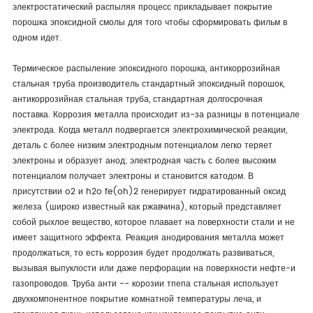
электростатический распыляя процесс прикладывает покрытие
порошка эпоксидной смолы для того чтобы сформировать фильм в
одном идет.
Термическое распыление эпоксидного порошка, антикоррозийная
стальная труба производитель стандартный эпоксидный порошок,
антикоррозийная стальная труба, стандартная долгосрочная
поставка. Коррозия металла происходит из-за разницы в потенциале
электрода. Когда металл подвергается электрохимической реакции,
деталь с более низким электродным потенциалом легко теряет
электроны и образует анод; электродная часть с более высоким
потенциалом получает электроны и становится катодом. В
присутствии o2 и h2o fe(oh)2 генерирует гидратированный оксид
железа (широко известный как ржавчина), который представляет
собой рыхлое вещество, которое плавает на поверхности стали и не
имеет защитного эффекта. Реакция анодирования металла может
продолжаться, то есть коррозия будет продолжать развиваться,
вызывая выпуклости или даже перфорации на поверхности нефте-и
газопроводов. Труба анти -- корозии тпепа стальная использует
двухкомпонентное покрытие комнатной температуры леча, и