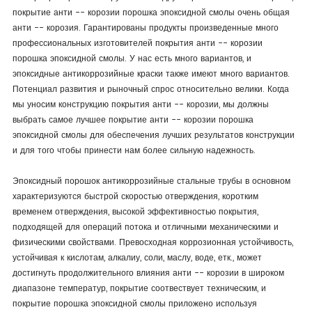
покрытие анти -- корозии порошка эпоксидной смолы очень общая
анти -- корозия. Гарантированы продукты произведенные много
профессиональных изготовителей покрытия анти -- корозии
порошка эпоксидной смолы. У нас есть много вариантов, и
эпоксидные антикоррозийные краски также имеют много вариантов.
Потенциал развития и рыночный спрос относительно велики. Когда
мы уносим конструкцию покрытия анти -- корозии, мы должны
выбрать самое лучшее покрытие анти -- корозии порошка
эпоксидной смолы для обеспечения лучших результатов конструкции
и для того чтобы принести нам более сильную надежность.
Эпоксидный порошок антикоррозийные стальные трубы в основном
характеризуются быстрой скоростью отверждения, коротким
временем отверждения, высокой эффективностью покрытия,
подходящей для операций потока и отличными механическими и
физическими свойствами. Превосходная коррозионная устойчивость,
устойчивая к кислотам, алкалиу, соли, маслу, воде, етк., может
достигнуть продолжительного влияния анти -- корозии в широком
диапазоне температур, покрытие соотвествует техническим, и
покрытие порошка эпоксидной смолы приложено используя