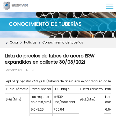
CONOCIMIENTO DE TUBERÍAS
Casa
Noticias
Conocimiento de tuberías
Lista de precios de tubos de acero ERW
expandidos en caliente 30/03/2021
Fecha:2021-04-09
Api 5l gr.b/astm a53 gr.b (tubería de acero erw expandida en caliente
Fuera
Diámetro
Pared
Espesor
FOB
Tianjin
Fuera
Diámetro
Pared
E
Los mejores
港离价
Los me
外径
(Mm)
外径
(Mm)
colores
(Mm)
Usd/tonelada
colore
5,0-9,28
786,84
6.5-11.