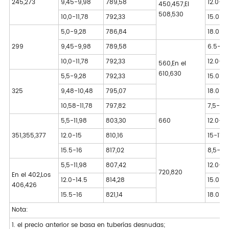
245,
273
9,45-9,98
789,58
12.0-14
450,
457,
El
508,
530
10,0-11,78
792,33
15.0-17
5,0-9,28
786,84
18.0-2
299
9,45-9,98
789,58
6.5-11.
10,0-11,78
792,33
12.0-14
560,
En el
610,
630
5,5-9,28
792,33
15.0-17
325
9,48-10,48
795,07
18.0-2
10,58-11,78
797,82
7,5-11,
5,5-11,98
803,30
660
12.0-14
351,
355,
377
12.0-15
810,16
15-17,8
15.5-16
817,02
8,5-11,
5,5-11,98
807,42
12.0-14
720,
820
En el 402,
Los
12.0-14.5
814,28
15.0-1
406,
426
15.5-16
821,14
18.0-2
Nota:
1. el precio anterior se basa en tuberías desnudas;