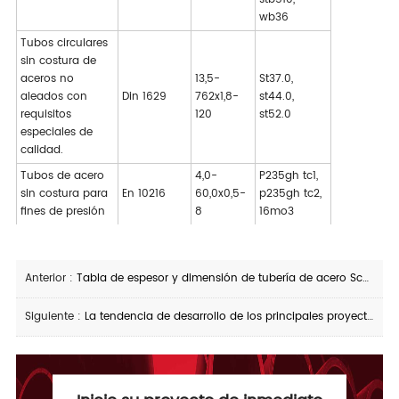
wb36
Tubos circulares
sin costura de
aceros no
13,5-
St37.0,
aleados con
Din 1629
762x1,8-
st44.0,
requisitos
120
st52.0
especiales de
calidad.
Tubos de acero
4,0-
P235gh tc1,
sin costura para
En 10216
60,0x0,5-
p235gh tc2,
fines de presión
8
16mo3
Anterior :
Tabla de espesor y dimensión de tubería de acero Schedule 40
Siguiente :
La tendencia de desarrollo de los principales proyectos mundiales de petróleo y gas en 2021