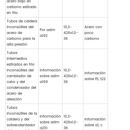
acero bajo en
carbono estirado
en frío
Tubos de caldera
inconsútiles del
10,3-
Acero con
Por astm
acero de
426x1,0-
poco
a192
carbono para la
36
carbono
alta presión
Tubos
intermedios
estirados en frío
inconsútiles del
Información
10,3-
Información
cambiador de
sobre astm
426x1,0-
sobre t5, t22
calor y del
a199
36
condensador del
acero de
aleación
Tubos
inconsútiles de la
Información
10,3-
caldera y del
Información
sobre astm
426x1,0-
sobrecalentador
sobre a1, c
a210
36