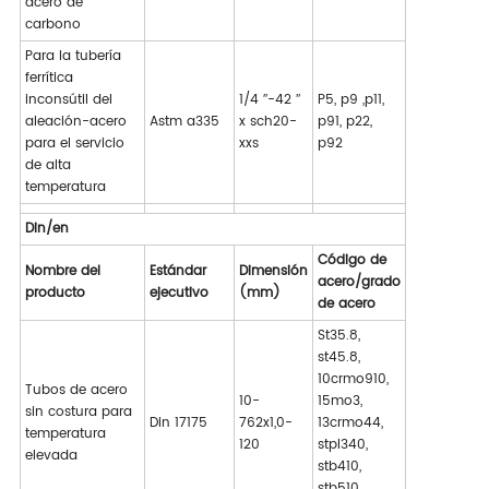
acero de
carbono
Para la tubería
ferrítica
inconsútil del
1/4 ″-42 ″
P5, p9 ,p11,
aleación-acero
Astm a335
x sch20-
p91, p22,
para el servicio
xxs
p92
de alta
temperatura
Din/en
Código de
Nombre del
Estándar
Dimensión
acero/grado
producto
ejecutivo
(mm)
de acero
St35.8,
st45.8,
10crmo910,
Tubos de acero
10-
15mo3,
sin costura para
Din 17175
762x1,0-
13crmo44,
temperatura
120
stpl340,
elevada
stb410,
stb510,