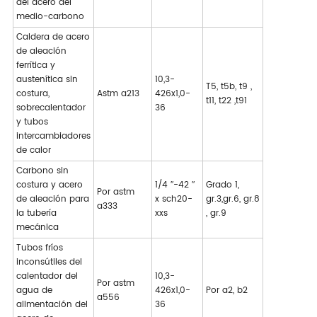
del acero del
medio-carbono
Caldera de acero
de aleación
ferrítica y
austenítica sin
10,3-
T5, t5b, t9 ,
costura,
Astm a213
426x1,0-
t11, t22 ,t91
sobrecalentador
36
y tubos
intercambiadores
de calor
Carbono sin
costura y acero
1/4 ″-42 ″
Grado 1,
Por astm
de aleación para
x sch20-
gr.3,gr.6, gr.8
a333
la tubería
xxs
, gr.9
mecánica
Tubos fríos
inconsútiles del
calentador del
10,3-
Por astm
agua de
426x1,0-
Por a2, b2
a556
alimentación del
36