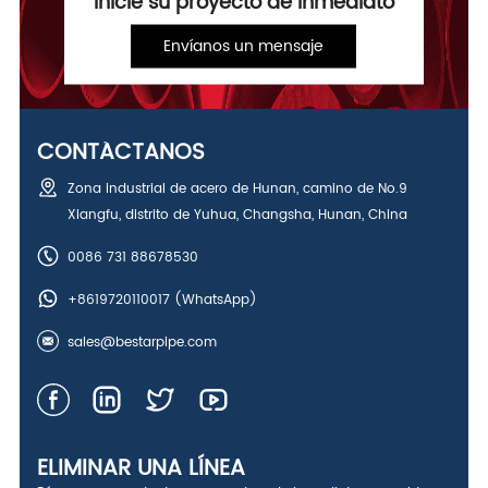
Inicie su proyecto de inmediato
Envíanos un mensaje
CONTÁCTANOS
Zona industrial de acero de Hunan, camino de No.9
Xiangfu, distrito de Yuhua, Changsha, Hunan, China
0086 731 88678530
+8619720110017
(WhatsApp)
sales@bestarpipe.com
ELIMINAR UNA LÍNEA