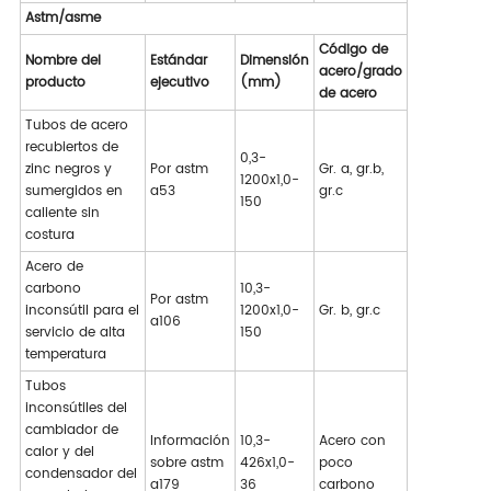
Astm/asme
Código de
Nombre del
Estándar
Dimensión
acero/grado
producto
ejecutivo
(mm)
de acero
Tubos de acero
recubiertos de
0,3-
zinc negros y
Por astm
Gr. a, gr.b,
1200x1,0-
sumergidos en
a53
gr.c
150
caliente sin
costura
Acero de
carbono
10,3-
Por astm
inconsútil para el
1200x1,0-
Gr. b, gr.c
a106
servicio de alta
150
temperatura
Tubos
inconsútiles del
cambiador de
Información
10,3-
Acero con
calor y del
sobre astm
426x1,0-
poco
condensador del
a179
36
carbono