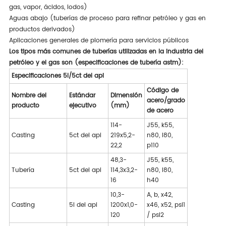
gas, vapor, ácidos, lodos)
Aguas abajo (tuberías de proceso para refinar petróleo y gas en
productos derivados)
Aplicaciones generales de plomería para servicios públicos
Los tipos más comunes de tuberías utilizadas en la industria del
petróleo y el gas son (especificaciones de tubería astm):
Especificaciones 5l/5ct del api
Código de
Nombre del
Estándar
Dimensión
acero/grado
producto
ejecutivo
(mm)
de acero
114-
J55, k55,
Casting
5ct del api
219x5,2-
n80, l80,
22,2
p110
48,3-
J55, k55,
Tubería
5ct del api
114,3x3,2-
n80, l80,
16
h40
10,3-
A, b, x42,
Casting
5l del api
1200x1,0-
x46, x52, psl1
120
/ psl2