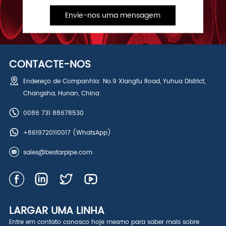
Envie-nos uma mensagem
CONTACTE-NOS
Endereço de Companhia: No.9 Xiangfu Road, Yuhua District,
Changsha, Hunan, China
0086 731 88678530
+8619720110017
(WhatsApp)
sales@bestarpipe.com
LARGAR UMA LINHA
Entre em contato conosco hoje mesmo para saber mais sobre