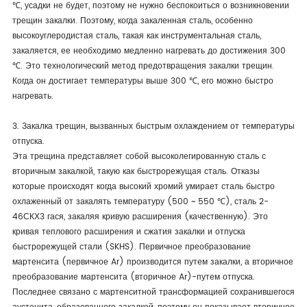
℃, усадки не будет, поэтому не нужно беспокоиться о возникновении
трещин закалки. Поэтому, когда закаленная сталь, особенно
высокоуглеродистая сталь, такая как инструментальная сталь,
закаляется, ее необходимо медленно нагревать до достижения 300
℃. Это технологический метод предотвращения закалки трещин.
Когда он достигает температуры выше 300 ℃, его можно быстро
нагревать.
3. Закалка трещин, вызванных быстрым охлаждением от температуры
отпуска.
Эта трещина представляет собой высоколегированную сталь с
вторичным закалкой, такую как быстрорежущая сталь. Отказы
которые происходят когда высокий хромий умирает сталь быстро
охлаженный от закалять температуру (500 ~ 550 ℃), сталь 2-
46СКХ3 гася, закаляя кривую расширения (качественную). Это
кривая теплового расширения и сжатия закалки и отпуска
быстрорежущей стали (SKHS). Первичное преобразование
мартенсита (первичное Ar) производится путем закалки, а вторичное
преобразование мартенсита (вторичное Ar)-путем отпуска.
Последнее связано с мартенситной трансформацией сохранившегося