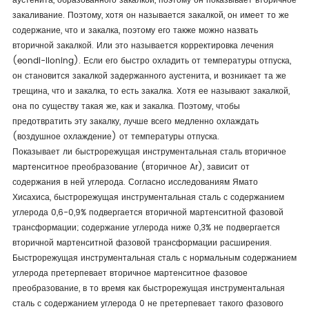
аустенита, образованного закалкой, поэтому он показывает вторичное
закаливание. Поэтому, хотя он называется закалкой, он имеет то же
содержание, что и закалка, поэтому его также можно назвать
вторичной закалкой. Или это называется корректировка лечения
(eondi-lloning). Если его быстро охладить от температуры отпуска,
он становится закалкой задержанного аустенита, и возникает та же
трещина, что и закалка, то есть закалка. Хотя ее называют закалкой,
она по существу такая же, как и закалка. Поэтому, чтобы
предотвратить эту закалку, лучше всего медленно охлаждать
(воздушное охлаждение) от температуры отпуска.
Показывает ли быстрорежущая инструментальная сталь вторичное
мартенситное преобразование (вторичное Ar), зависит от
содержания в ней углерода. Согласно исследованиям Ямато
Хисахиса, быстрорежущая инструментальная сталь с содержанием
углерода 0,6-0,9% подвергается вторичной мартенситной фазовой
трансформации; содержание углерода ниже 0,3% не подвергается
вторичной мартенситной фазовой трансформации расширения.
Быстрорежущая инструментальная сталь с нормальным содержанием
углерода претерпевает вторичное мартенситное фазовое
преобразование, в то время как быстрорежущая инструментальная
сталь с содержанием углерода 0 не претерпевает такого фазового