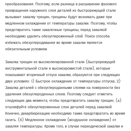
преобразования. Поэтому, если разница в расширении фазового
превращения наружного слоя деталей из быстрорежущей стали
вызывает закалку трещин, трещины будут возникать даже при
медленном охлаждении от температуры закалки. Поэтому, чтобы
предотвратить такие закалочные трещины, перед закалкой
необходимо удалить обезуглероженный слой. Поиск способа
избежать обезуглеродивания во время закалки является
обязательным условием.
Закалка трещин из высоколегированной стали (быстрорежущей
инструментальной стали и высокохромистой стали), которые
показывают вторичный отпуск закалки, образуются при следующих
двух условиях: 1) Быстрое охлаждение от температуры отпуска; 2)
Закалка деталей с обезуглероданными слоями на поверхности без
удаления обезуглероденных слоев. Поэтому следует отметить
следующие два момента, чтобы предотвратить закалку трещин; (а)
отшлифуйте обезуглероженные слои деталей перед закалкой.
Конечно, декарбюризацию необходимо также предотвратить во время
гасить. (б) Медленное охлаждение (воздушное охлаждение) от
закаляя температуры. Кроме того, в случае периодической закалки и