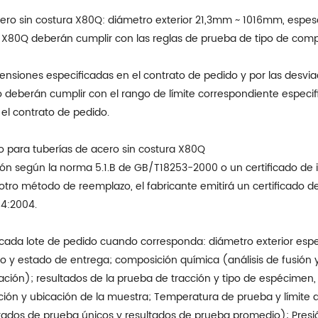
cero sin costura X80Q: diámetro exterior 21,3mm ~ 1016mm, espe
ra X80Q deberán cumplir con las reglas de prueba de tipo de co
ensiones especificadas en el contrato de pedido y por las desvia
o deberán cumplir con el rango de límite correspondiente especif
n el contrato de pedido.
 para tuberías de acero sin costura X80Q
cción según la norma 5.1.B de GB/T18253-2000 o un certificado de
 otro método de reemplazo, el fabricante emitirá un certificado d
04:2004.
 cada lote de pedido cuando corresponda: diámetro exterior espe
ero y estado de entrega; composición química (análisis de fusión 
ación); resultados de la prueba de tracción y tipo de espécimen
ión y ubicación de la muestra; Temperatura de prueba y límite
ltados de prueba únicos y resultados de prueba promedio); Presi