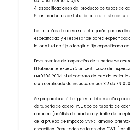
de rendimiento: ≤ 0,93
4. especificaciones del producto de tubos de a
5. los productos de tubería de acero sin costu
Las tuberías de acero se entregarán por las dim
especificado y el espesor de pared especificad
la longitud no fija o longitud fija especificada e
Documentos de inspección de tuberías de acero
El fabricante expedirá un certificado de inspe
EN10204:2004. Si el contrato de pedido estipula
o un certificado de inspección por 3,2 de EN102
Se proporcionará la siguiente información para
de tubería de acero, PSL, tipo de tubería de ac
carbono (análisis de producto y límite de acept
de la prueba de impacto CVN; Tamaño, orientac
específico; Resultados de la prueba DWT (resu