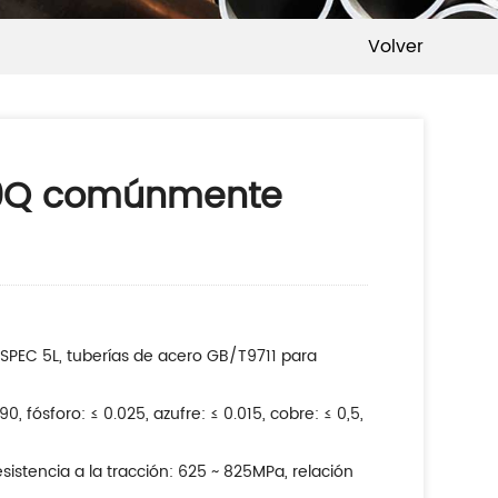
Volver
 X80Q comúnmente
I SPEC 5L, tuberías de acero GB/T9711 para
, fósforo: ≤ 0.025, azufre: ≤ 0.015, cobre: ≤ 0,5,
istencia a la tracción: 625 ~ 825MPa, relación