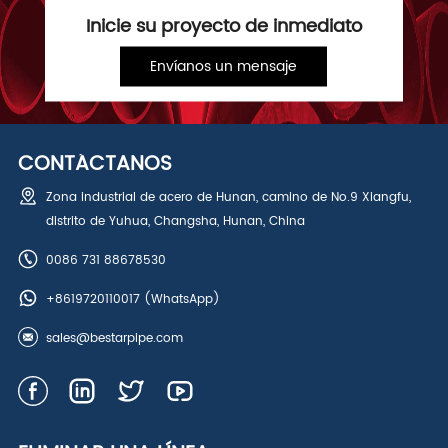
Inicie su proyecto de inmediato
Envíanos un mensaje
CONTÁCTANOS
Zona industrial de acero de Hunan, camino de No.9 Xiangfu,
distrito de Yuhua, Changsha, Hunan, China
0086 731 88678530
+8619720110017
(WhatsApp)
sales@bestarpipe.com