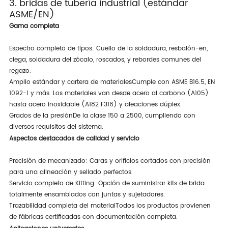
3. bridas de tubería industrial (estándar
ASME/EN)
Gama completa
Espectro completo de tipos
: Cuello de la soldadura, resbalón-en,
ciega, soldadura del zócalo, roscados, y rebordes comunes del
regazo.
Amplio estándar y cartera de materiales
Cumple con ASME B16.5, EN
1092-1 y más. Los materiales van desde acero al carbono (A105)
hasta acero inoxidable (A182 F316) y aleaciones dúplex.
Grados de la presión
De la clase 150 a 2500, cumpliendo con
diversos requisitos del sistema.
Aspectos destacados de calidad y servicio
Precisión de mecanizado
: Caras y orificios cortados con precisión
para una alineación y sellado perfectos.
Servicio completo de Kitting
: Opción de suministrar kits de brida
totalmente ensamblados con juntas y sujetadores.
Trazabilidad completa del material
Todos los productos provienen
de fábricas certificadas con documentación completa.