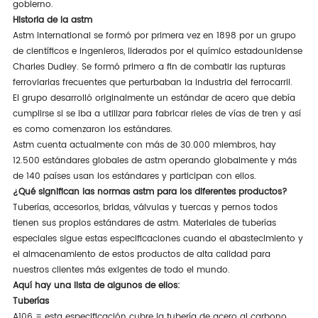
gobierno.
Historia de la astm
Astm international se formó por primera vez en 1898 por un grupo
de científicos e ingenieros, liderados por el químico estadounidense
Charles Dudley. Se formó primero a fin de combatir las rupturas
ferroviarias frecuentes que perturbaban la industria del ferrocarril.
El grupo desarrolló originalmente un estándar de acero que debía
cumplirse si se iba a utilizar para fabricar rieles de vías de tren y así
es como comenzaron los estándares.
Astm cuenta actualmente con más de 30.000 miembros, hay
12.500 estándares globales de astm operando globalmente y más
de 140 países usan los estándares y participan con ellos.
¿Qué significan las normas astm para los diferentes productos?
Tuberías, accesorios, bridas, válvulas y tuercas y pernos todos
tienen sus propios estándares de astm. Materiales de tuberías
especiales sigue estas especificaciones cuando el abastecimiento y
el almacenamiento de estos productos de alta calidad para
nuestros clientes más exigentes de todo el mundo.
Aquí hay una lista de algunos de ellos:
Tuberías
A106 = esta especificación cubre la tubería de acero al carbono