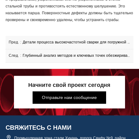
стальной трубы и противостоять естественному шелушению. Это
называется парша. Поверхностные дефекты должны быть тщательно
проверены и своевременно удалены, чтобы устранить страбы.
Пред. :
Детали процесса высокочастотной сварки для погружной дуговой сварки стальных труб с прямым швом
След. :
Глубинный анализ методов и ключевых точек обезжиривания труб из нержавеющей стали
Начните свой проект сегодня
Отправьте нам сообщение
СВЯЖИТЕСЬ С НАМИ
Промышленная зона стали Хунань, дорога Сянфу №9, район