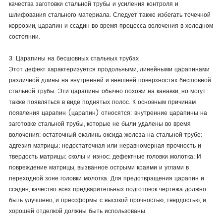
качества заготовки стальной трубы и усиления контроля и
шлифования стального материала. Следует также избегать точечной
коррозии, царапин и ссадин во время процесса волочения в холодном
состоянии.
3. Царапины на бесшовных стальных трубах
Этот дефект характеризуется продольными, линейными царапинами
различной длины на внутренней и внешней поверхностях бесшовной
стальной трубы. Эти царапины обычно похожи на канавки, но могут
также появляться в виде поднятых полос. К основным причинам
появления царапин (царапин) относятся: внутренние царапины на
заготовке стальной трубы, которые не были удалены во время
волочения; остаточный окалинь оксида железа на стальной трубе;
адгезия матрицы; недостаточная или неравномерная прочность и
твердость матрицы; сколы и износ; дефектные головки молотка; И
повреждение матрицы, вызванное острыми краями и углами в
переходной зоне головки молотка. Для предотвращения царапин и
ссадин, качество всех предварительных подготовок чертежа должно
быть улучшено, и прессформы с высокой прочностью, твердостью, и
хорошей отделкой должны быть использованы.