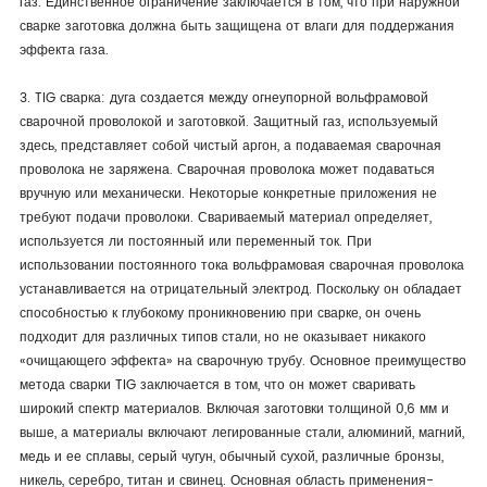
газ. Единственное ограничение заключается в том, что при наружной
сварке заготовка должна быть защищена от влаги для поддержания
эффекта газа.
3. TIG сварка: дуга создается между огнеупорной вольфрамовой
сварочной проволокой и заготовкой. Защитный газ, используемый
здесь, представляет собой чистый аргон, а подаваемая сварочная
проволока не заряжена. Сварочная проволока может подаваться
вручную или механически. Некоторые конкретные приложения не
требуют подачи проволоки. Свариваемый материал определяет,
используется ли постоянный или переменный ток. При
использовании постоянного тока вольфрамовая сварочная проволока
устанавливается на отрицательный электрод. Поскольку он обладает
способностью к глубокому проникновению при сварке, он очень
подходит для различных типов стали, но не оказывает никакого
«очищающего эффекта» на сварочную трубу. Основное преимущество
метода сварки TIG заключается в том, что он может сваривать
широкий спектр материалов. Включая заготовки толщиной 0,6 мм и
выше, а материалы включают легированные стали, алюминий, магний,
медь и ее сплавы, серый чугун, обычный сухой, различные бронзы,
никель, серебро, титан и свинец. Основная область применения-