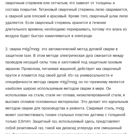
сварочным стержнем или сетчатым, что зависит от толщины и
состава покрытия. Титановый сварочный стержень легко сваривается,
а сварной шов плоский и красивый. Кроме того, сварочный шлак легко
удаляется. Если сварочный стержень хранится в течение
длительного времени, необходимо перекраивать, потому что влага из
воздуха будет быстро накапливаться в электроде.
2. сварка mig/mag: это автоматический метод дуговой сварки в
защитном газе. В этом методе электрическая дуга сжигается между
проводом несущей силы тока и заготовкой под защитным газовым
экраном. Проволока, питаемая машиной, действует как сварочный
пруток и плавится под своей дугой. Из-за универсальности и
специфичности метода сварки mig/mag, он по-прежнему является
наиболее широко используемым методом сварки в мире. Он
использован на стали, стали не-сплава, низколегированной стали, и
высоких сплавов-основанных материалах. Это делает его идеальным
методом сварки для производства и ремонта. Сваривая сталь, mag
может соотвествовать тонких стальных пластин датчика с толщиной
только 0,6mm. Защитный газ, используемый здесь, представляет
собой реактивный газ, такой как диоксид углерода или смешанный